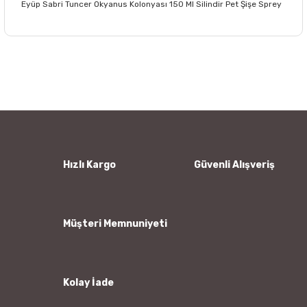
Eyüp Sabri Tuncer Okyanus Kolonyası 150 Ml Silindir Pet Şişe Sprey
Bu ürünün fiyat bilgisi, resim, ürün açıklamalarında ve diğer
konularda yetersiz gördüğünüz noktaları öneri formunu
Bu ürüne ilk yorumu siz yapın!
kullanarak tarafımıza iletebilirsiniz.
Görüş ve önerileriniz için teşekkür ederiz.
Yorum Yaz
Ürün resmi kalitesiz, bozuk veya görüntülenemiyor.
Ürün açıklamasında eksik bilgiler bulunuyor.
Ürün bilgilerinde hatalar bulunuyor.
Hızlı Kargo
Güvenli Alışveriş
Ürün fiyatı diğer sitelerden daha pahalı.
Bu ürüne benzer farklı alternatifler olmalı.
Müşteri Memnuniyeti
Kolay İade
Gönder