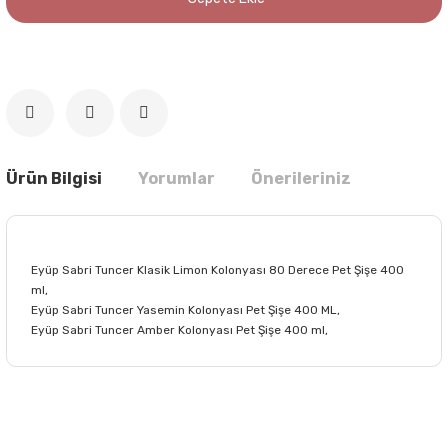
Ürün Bilgisi
Yorumlar
Önerileriniz
Eyüp Sabri Tuncer Klasik Limon Kolonyası 80 Derece Pet Şişe 400
ml,
Eyüp Sabri Tuncer Yasemin Kolonyası Pet Şişe 400 ML,
Eyüp Sabri Tuncer Amber Kolonyası Pet Şişe 400 ml,
Bu ürünün fiyat bilgisi, resim, ürün açıklamalarında ve diğer
konularda yetersiz gördüğünüz noktaları öneri formunu
Bu ürüne ilk yorumu siz yapın!
kullanarak tarafımıza iletebilirsiniz.
Görüş ve önerileriniz için teşekkür ederiz.