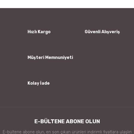
Yorum Yaz
Ürün resmi kalitesiz, bozuk veya görüntülenemiyor.
Ürün açıklamasında eksik bilgiler bulunuyor.
Ürün bilgilerinde hatalar bulunuyor.
Hızlı Kargo
Güvenli Alışveriş
Ürün fiyatı diğer sitelerden daha pahalı.
Bu ürüne benzer farklı alternatifler olmalı.
Müşteri Memnuniyeti
Kolay İade
Gönder
E-BÜLTENE ABONE OLUN
E-bültene abone olun, en son çıkan ürünleri indirimli fiyatlara ulaşlın