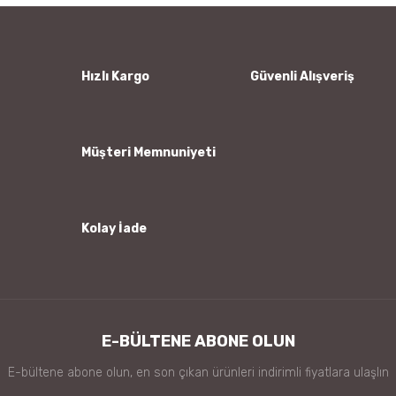
Ürün resmi kalitesiz, bozuk veya görüntülenemiyor.
Ürün açıklamasında eksik bilgiler bulunuyor.
Ürün bilgilerinde hatalar bulunuyor.
Hızlı Kargo
Güvenli Alışveriş
Ürün fiyatı diğer sitelerden daha pahalı.
Bu ürüne benzer farklı alternatifler olmalı.
Müşteri Memnuniyeti
Kolay İade
Gönder
E-BÜLTENE ABONE OLUN
E-bültene abone olun, en son çıkan ürünleri indirimli fiyatlara ulaşlın