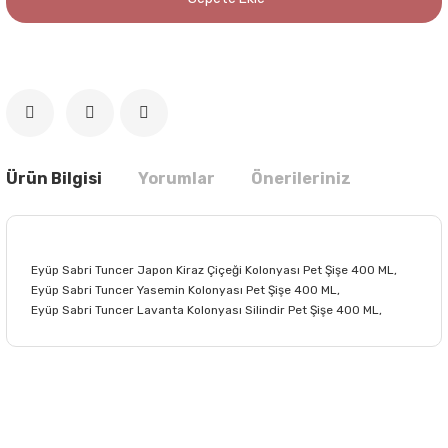
Ürün Bilgisi
Yorumlar
Önerileriniz
Eyüp Sabri Tuncer Japon Kiraz Çiçeği Kolonyası Pet Şişe 400 ML,
Eyüp Sabri Tuncer Yasemin Kolonyası Pet Şişe 400 ML,
Eyüp Sabri Tuncer Lavanta Kolonyası Silindir Pet Şişe 400 ML,
Bu ürünün fiyat bilgisi, resim, ürün açıklamalarında ve diğer
konularda yetersiz gördüğünüz noktaları öneri formunu
Bu ürüne ilk yorumu siz yapın!
kullanarak tarafımıza iletebilirsiniz.
Görüş ve önerileriniz için teşekkür ederiz.
Yorum Yaz