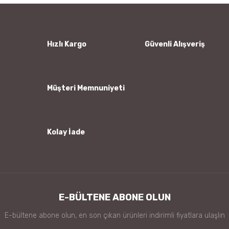
Ürün resmi kalitesiz, bozuk veya görüntülenemiyor.
Ürün açıklamasında eksik bilgiler bulunuyor.
Ürün bilgilerinde hatalar bulunuyor.
Hızlı Kargo
Güvenli Alışveriş
Ürün fiyatı diğer sitelerden daha pahalı.
Bu ürüne benzer farklı alternatifler olmalı.
Müşteri Memnuniyeti
Kolay İade
Gönder
E-BÜLTENE ABONE OLUN
E-bültene abone olun, en son çıkan ürünleri indirimli fiyatlara ulaşlın