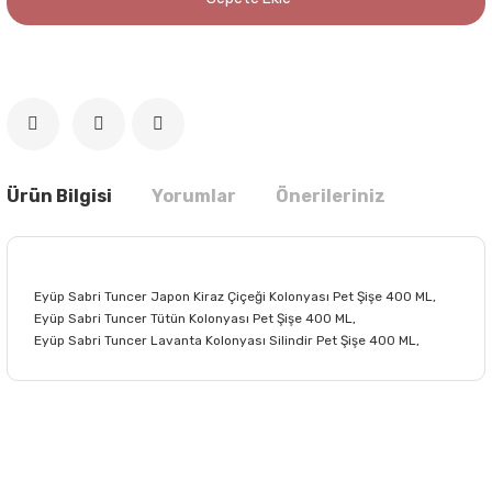
Ürün Bilgisi
Yorumlar
Önerileriniz
Eyüp Sabri Tuncer Japon Kiraz Çiçeği Kolonyası Pet Şişe 400 ML,
Eyüp Sabri Tuncer Tütün Kolonyası Pet Şişe 400 ML,
Eyüp Sabri Tuncer Lavanta Kolonyası Silindir Pet Şişe 400 ML,
Bu ürünün fiyat bilgisi, resim, ürün açıklamalarında ve diğer
konularda yetersiz gördüğünüz noktaları öneri formunu
Bu ürüne ilk yorumu siz yapın!
kullanarak tarafımıza iletebilirsiniz.
Görüş ve önerileriniz için teşekkür ederiz.
Yorum Yaz