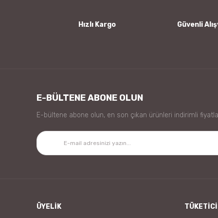
Bu ürüne benzer farklı alternatifler olmalı.
Hızlı Kargo
Güvenli Alış
E-BÜLTENE ABONE OLUN
E-bültene abone olun, en son çıkan ürünleri indirimli fiyatla
ÜYELİK
TÜKETİCİ