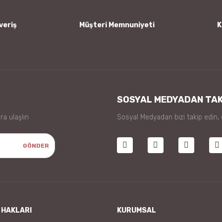
veriş
Müşteri Memnuniyeti
K
Gönder
SOSYAL MEDYADAN TAK
ra ulaşlın
Sosyal Medyadan bizi takip edin,
GÖNDER
 HAKLARI
KURUMSAL