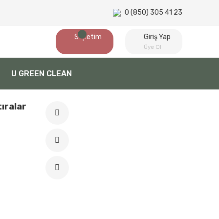
0 (850) 305 41 23
Sepetim
Giriş Yap
Üye Ol
U GREEN CLEAN
ıralar