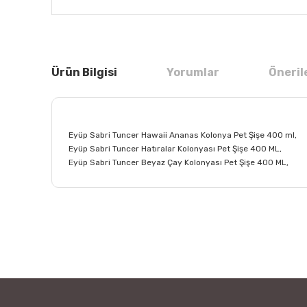
Ürün Bilgisi
Yorumlar
Öneril
Eyüp Sabri Tuncer Hawaii Ananas Kolonya Pet Şişe 400 ml,
Eyüp Sabri Tuncer Hatıralar Kolonyası Pet Şişe 400 ML,
Eyüp Sabri Tuncer Beyaz Çay Kolonyası Pet Şişe 400 ML,
Bu ürünün fiyat bilgisi, resim, ürün açıklamalarında ve
Görüş ve önerileriniz için teşekkür ederiz.
Ürün resmi kalitesiz, bozuk veya görüntülenemiyor.
Ürün açıklamasında eksik bilgiler bulunuyor.
Ürün bilgilerinde hatalar bulunuyor.
Ürün fiyatı diğer sitelerden daha pahalı.