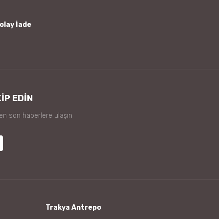
olay İade
İP EDİN
 en son haberlere ulaşın
Trakya Antrepo