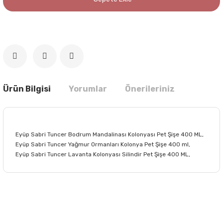
Ürün Bilgisi
Yorumlar
Önerileriniz
Eyüp Sabri Tuncer Bodrum Mandalinası Kolonyası Pet Şişe 400 ML,
Eyüp Sabri Tuncer Yağmur Ormanları Kolonya Pet Şişe 400 ml,
Eyüp Sabri Tuncer Lavanta Kolonyası Silindir Pet Şişe 400 ML,
Bu ürünün fiyat bilgisi, resim, ürün açıklamalarında ve diğer
konularda yetersiz gördüğünüz noktaları öneri formunu
Bu ürüne ilk yorumu siz yapın!
kullanarak tarafımıza iletebilirsiniz.
Görüş ve önerileriniz için teşekkür ederiz.
Yorum Yaz