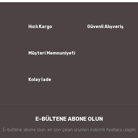
Ürün resmi kalitesiz, bozuk veya görüntülenemiyor.
Ürün açıklamasında eksik bilgiler bulunuyor.
Ürün bilgilerinde hatalar bulunuyor.
Hızlı Kargo
Güvenli Alışveriş
Ürün fiyatı diğer sitelerden daha pahalı.
Bu ürüne benzer farklı alternatifler olmalı.
Müşteri Memnuniyeti
Kolay İade
Gönder
E-BÜLTENE ABONE OLUN
E-bültene abone olun, en son çıkan ürünleri indirimli fiyatlara ulaşlın