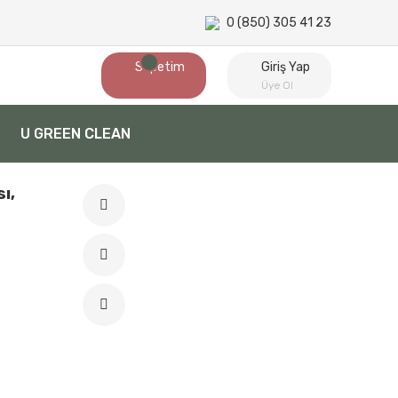
0 (850) 305 41 23
Sepetim
Giriş Yap
Üye Ol
U GREEN CLEAN
ı,