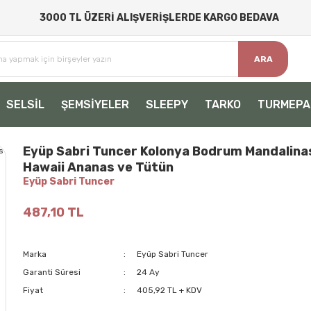
3000 TL ÜZERİ ALIŞVERİŞLERDE KARGO BEDAVA
ARA
SELSİL
ŞEMSİYELER
SLEEPY
TARKO
TURMEPA
Eyüp Sabri Tuncer Kolonya Bodrum Mandalinas
Hawaii Ananas ve Tütün
Eyüp Sabri Tuncer
487,10 TL
Marka
Eyüp Sabri Tuncer
Garanti Süresi
24 Ay
Fiyat
405,92 TL + KDV