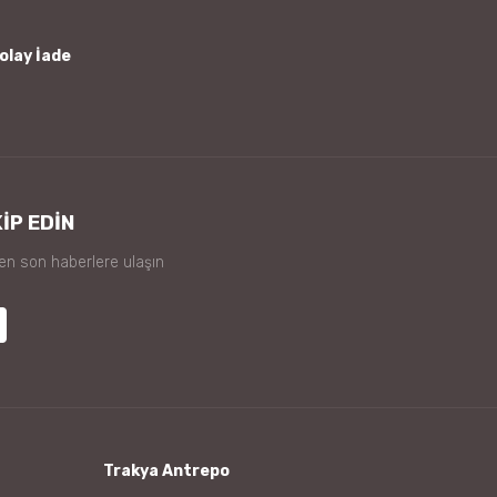
olay İade
İP EDİN
 en son haberlere ulaşın
Trakya Antrepo