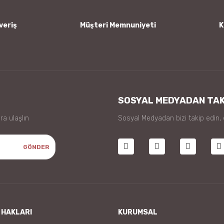
veriş
Müşteri Memnuniyeti
K
Gönder
SOSYAL MEDYADAN TAK
ra ulaşlın
Sosyal Medyadan bizi takip edin,
GÖNDER
 HAKLARI
KURUMSAL