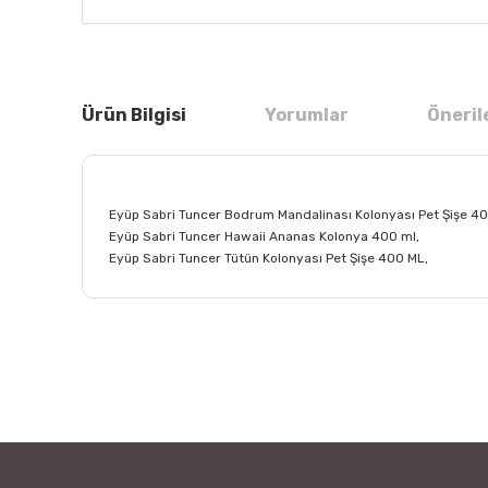
Ürün Bilgisi
Yorumlar
Öneril
Eyüp Sabri Tuncer Bodrum Mandalinası Kolonyası Pet Şişe 40
Eyüp Sabri Tuncer Hawaii Ananas Kolonya 400 ml,
Eyüp Sabri Tuncer Tütün Kolonyası Pet Şişe 400 ML,
Bu ürünün fiyat bilgisi, resim, ürün açıklamalarında ve
Görüş ve önerileriniz için teşekkür ederiz.
Ürün resmi kalitesiz, bozuk veya görüntülenemiyor.
Ürün açıklamasında eksik bilgiler bulunuyor.
Ürün bilgilerinde hatalar bulunuyor.
Ürün fiyatı diğer sitelerden daha pahalı.