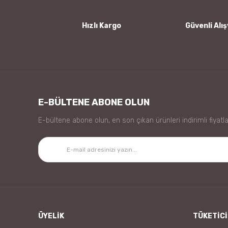
Bu ürüne benzer farklı alternatifler olmalı.
Hızlı Kargo
Güvenli Alış
E-BÜLTENE ABONE OLUN
E-bültene abone olun, en son çıkan ürünleri indirimli fiyatla
ÜYELİK
TÜKETİCİ