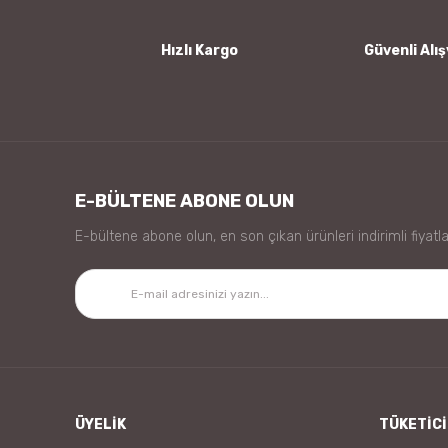
Bu ürüne benzer farklı alternatifler olmalı.
Hızlı Kargo
Güvenli Alış
E-BÜLTENE ABONE OLUN
E-bültene abone olun, en son çıkan ürünleri indirimli fiyatla
ÜYELİK
TÜKETİCİ