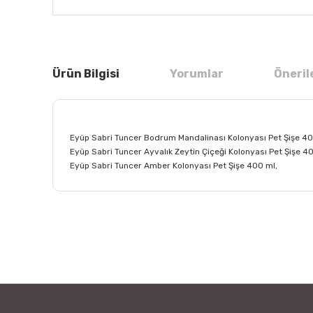
Ürün Bilgisi
Yorumlar
Öneril
Eyüp Sabri Tuncer Bodrum Mandalinası Kolonyası Pet Şişe 40
Eyüp Sabri Tuncer Ayvalık Zeytin Çiçeği Kolonyası Pet Şişe 4
Eyüp Sabri Tuncer Amber Kolonyası Pet Şişe 400 ml,
Bu ürünün fiyat bilgisi, resim, ürün açıklamalarında ve
Görüş ve önerileriniz için teşekkür ederiz.
Ürün resmi kalitesiz, bozuk veya görüntülenemiyor.
Ürün açıklamasında eksik bilgiler bulunuyor.
Ürün bilgilerinde hatalar bulunuyor.
Ürün fiyatı diğer sitelerden daha pahalı.