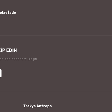
olay İade
İP EDİN
 en son haberlere ulaşın
Trakya Antrepo