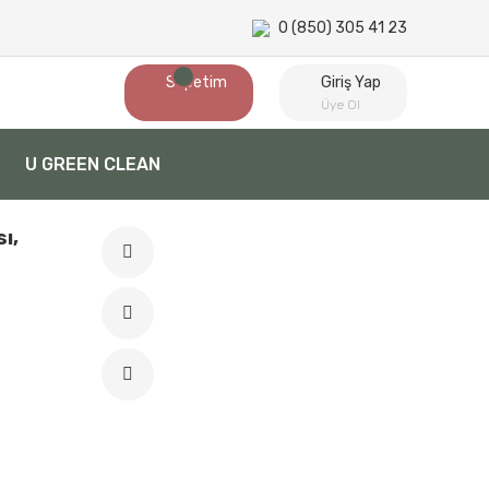
0 (850) 305 41 23
Sepetim
Giriş Yap
Üye Ol
U GREEN CLEAN
ı,