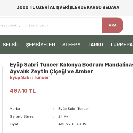
3000 TL ÜZERİ ALIŞVERİŞLERDE KARGO BEDAVA
ARA
SELSİL
ŞEMSİYELER
SLEEPY
TARKO
TURMEPA
Eyüp Sabri Tuncer Kolonya Bodrum Mandalinas
Ayvalık Zeytin Çiçeği ve Amber
Eyüp Sabri Tuncer
487,10 TL
Marka
Eyüp Sabri Tuncer
Garanti Süresi
24 Ay
Fiyat
405,92 TL + KDV