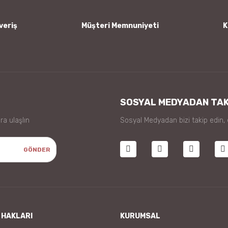
veriş
Müşteri Memnuniyeti
K
Gönder
SOSYAL MEDYADAN TAK
ra ulaşlın
Sosyal Medyadan bizi takip edin,
GÖNDER
 HAKLARI
KURUMSAL