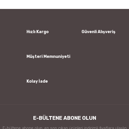
Yorum Yaz
Ürün resmi kalitesiz, bozuk veya görüntülenemiyor.
Ürün açıklamasında eksik bilgiler bulunuyor.
Ürün bilgilerinde hatalar bulunuyor.
Hızlı Kargo
Güvenli Alışveriş
Ürün fiyatı diğer sitelerden daha pahalı.
Bu ürüne benzer farklı alternatifler olmalı.
Müşteri Memnuniyeti
Kolay İade
Gönder
E-BÜLTENE ABONE OLUN
E-bültene abone olun, en son çıkan ürünleri indirimli fiyatlara ulaşlın