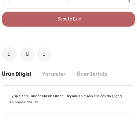
Sepete Ekle
Ürün Bilgisi
Yorumlar
Önerileriniz
Eyüp Sabri Tuncer Klasik Limon, Okyanus ve Ayvalık Zeytin Çiçeği
Kolonyası 150 ML
Bu ürünün fiyat bilgisi, resim, ürün açıklamalarında ve diğer
konularda yetersiz gördüğünüz noktaları öneri formunu
Bu ürüne ilk yorumu siz yapın!
kullanarak tarafımıza iletebilirsiniz.
Görüş ve önerileriniz için teşekkür ederiz.