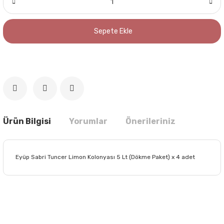
Sepete Ekle
Ürün Bilgisi
Yorumlar
Önerileriniz
Eyüp Sabri Tuncer Limon Kolonyası 5 Lt (Dökme Paket) x 4 adet
Bu ürünün fiyat bilgisi, resim, ürün açıklamalarında ve diğer
konularda yetersiz gördüğünüz noktaları öneri formunu
Bu ürüne ilk yorumu siz yapın!
kullanarak tarafımıza iletebilirsiniz.
Görüş ve önerileriniz için teşekkür ederiz.