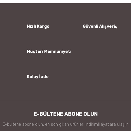
Yorum Yaz
Ürün resmi kalitesiz, bozuk veya görüntülenemiyor.
Ürün açıklamasında eksik bilgiler bulunuyor.
Ürün bilgilerinde hatalar bulunuyor.
Hızlı Kargo
Güvenli Alışveriş
Ürün fiyatı diğer sitelerden daha pahalı.
Bu ürüne benzer farklı alternatifler olmalı.
Müşteri Memnuniyeti
Kolay İade
Gönder
E-BÜLTENE ABONE OLUN
E-bültene abone olun, en son çıkan ürünleri indirimli fiyatlara ulaşlın