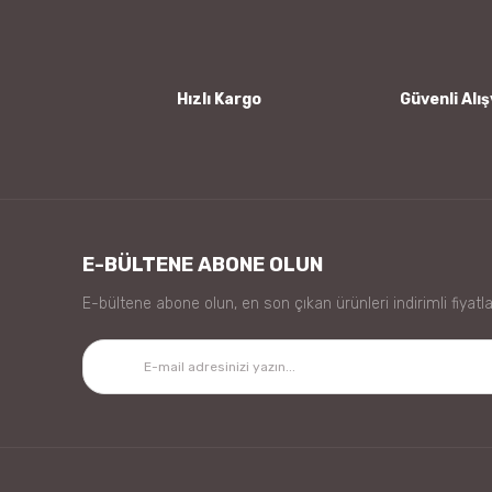
Ürün bilgilerinde hatalar bulunuyor.
Ürün fiyatı diğer sitelerden daha pahalı.
Bu ürüne benzer farklı alternatifler olmalı.
Hızlı Kargo
Güvenli Alış
E-BÜLTENE ABONE OLUN
E-bültene abone olun, en son çıkan ürünleri indirimli fiyatla