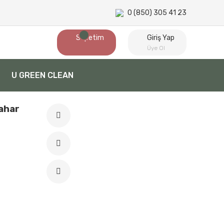
0 (850) 305 41 23
Sepetim
Giriş Yap
Üye Ol
U GREEN CLEAN
Bahar