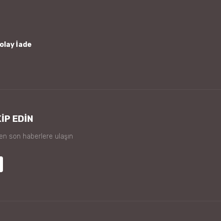
olay İade
İP EDİN
 en son haberlere ulaşın