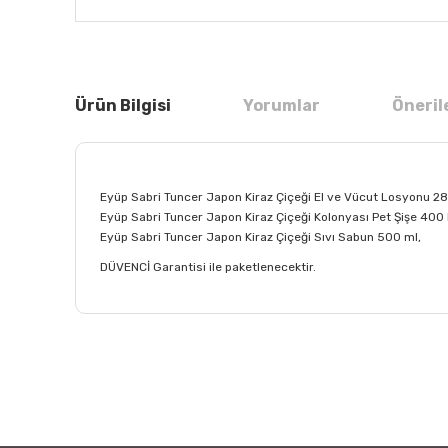
Ürün Bilgisi
Yorumlar
Öneril
Eyüp Sabri Tuncer Japon Kiraz Çiçeği El ve Vücut Losyonu 28
Eyüp Sabri Tuncer Japon Kiraz Çiçeği Kolonyası Pet Şişe 400
Eyüp Sabri Tuncer Japon Kiraz Çiçeği Sıvı Sabun 500 ml,
DÜVENCİ Garantisi ile paketlenecektir.
Bu ürünün fiyat bilgisi, resim, ürün açıklamalarında ve
Görüş ve önerileriniz için teşekkür ederiz.
Ürün resmi kalitesiz, bozuk veya görüntülenemiyor.
Ürün açıklamasında eksik bilgiler bulunuyor.