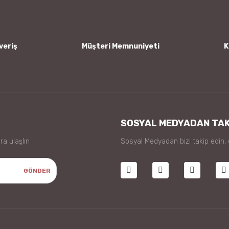
veriş
Müşteri Memnuniyeti
K
Gönder
SOSYAL MEDYADAN TAK
ra ulaşlın
Sosyal Medyadan bizi takip edin,
GÖNDER