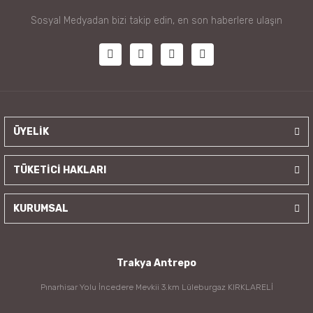
Sosyal Medyadan bizi takip edin, en son haberlere ulaşın
ÜYELİK
TÜKETİCİ HAKLARI
KURUMSAL
Trakya Antrepo
Pınarhisar Yolu İncedere Mevkii 3.km Lüleburgaz KIRKLARELİ