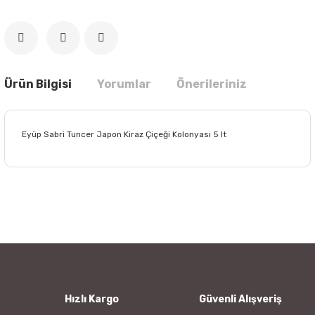
Ürün Bilgisi
Yorumlar
Önerileriniz
Eyüp Sabri Tuncer Japon Kiraz Çiçeği Kolonyası 5 lt
Bu ürünün fiyat bilgisi, resim, ürün açıklamalarında ve diğer
konularda yetersiz gördüğünüz noktaları öneri formunu
Bu ürüne ilk yorumu siz yapın!
kullanarak tarafımıza iletebilirsiniz.
Görüş ve önerileriniz için teşekkür ederiz.
Yorum Yaz
Ürün resmi kalitesiz, bozuk veya görüntülenemiyor.
Ürün açıklamasında eksik bilgiler bulunuyor.
Ürün bilgilerinde hatalar bulunuyor.
Hızlı Kargo
Güvenli Alışveriş
Ürün fiyatı diğer sitelerden daha pahalı.