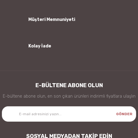
Bu ürüne benzer farklı alternatifler olmalı.
Müşteri Memnuniyeti
Kolay İade
Gönder
E-BÜLTENE ABONE OLUN
E-bültene abone olun, en son çıkan ürünleri indirimli fiyatlara ulaşlın
GÖNDER
SOSYAL MEDYADAN TAKİP EDİN