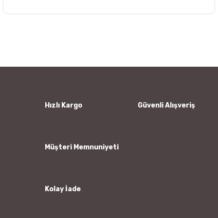
Bu ürünün fiyat bilgisi, resim, ürün açıklamalarında ve diğer
konularda yetersiz gördüğünüz noktaları öneri formunu
Bu ürüne ilk yorumu siz yapın!
kullanarak tarafımıza iletebilirsiniz.
Görüş ve önerileriniz için teşekkür ederiz.
Yorum Yaz
Ürün resmi kalitesiz, bozuk veya görüntülenemiyor.
Ürün açıklamasında eksik bilgiler bulunuyor.
Ürün bilgilerinde hatalar bulunuyor.
Hızlı Kargo
Güvenli Alışveriş
Ürün fiyatı diğer sitelerden daha pahalı.
Bu ürüne benzer farklı alternatifler olmalı.
Müşteri Memnuniyeti
Kolay İade
Gönder