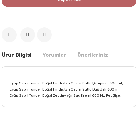
Ürün Bilgisi
Yorumlar
Önerileriniz
Eyüp Sabri Tuncer Doğal Hindistan Cevizi Sütlü Şampuan 600 ml,
Eyüp Sabri Tuncer Doğal Hindistan Cevizi Sütlü Duş Jeli 600 ml,
Eyüp Sabri Tuncer Doğal Zeytinyağlı Saç Kremi 600 ML Pet Şişe,
Bu ürünün fiyat bilgisi, resim, ürün açıklamalarında ve diğer
konularda yetersiz gördüğünüz noktaları öneri formunu
Bu ürüne ilk yorumu siz yapın!
kullanarak tarafımıza iletebilirsiniz.
Görüş ve önerileriniz için teşekkür ederiz.
Yorum Yaz