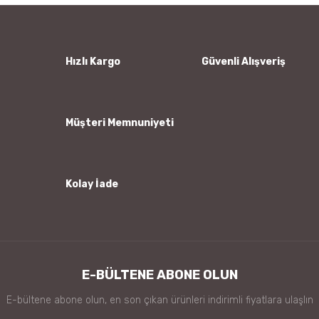
Ürün resmi kalitesiz, bozuk veya görüntülenemiyor.
Ürün açıklamasında eksik bilgiler bulunuyor.
Ürün bilgilerinde hatalar bulunuyor.
Hızlı Kargo
Güvenli Alışveriş
Ürün fiyatı diğer sitelerden daha pahalı.
Bu ürüne benzer farklı alternatifler olmalı.
Müşteri Memnuniyeti
Kolay İade
Gönder
E-BÜLTENE ABONE OLUN
E-bültene abone olun, en son çıkan ürünleri indirimli fiyatlara ulaşlın