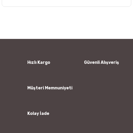
Bu ürünün fiyat bilgisi, resim, ürün açıklamalarında ve diğer
konularda yetersiz gördüğünüz noktaları öneri formunu
Bu ürüne ilk yorumu siz yapın!
kullanarak tarafımıza iletebilirsiniz.
Görüş ve önerileriniz için teşekkür ederiz.
Yorum Yaz
Ürün resmi kalitesiz, bozuk veya görüntülenemiyor.
Ürün açıklamasında eksik bilgiler bulunuyor.
Ürün bilgilerinde hatalar bulunuyor.
Hızlı Kargo
Güvenli Alışveriş
Ürün fiyatı diğer sitelerden daha pahalı.
Bu ürüne benzer farklı alternatifler olmalı.
Müşteri Memnuniyeti
Kolay İade
Gönder