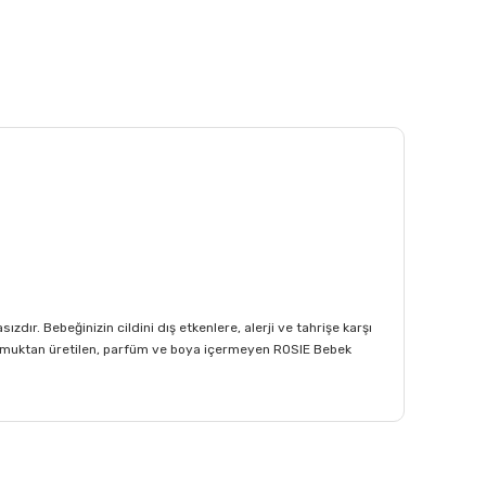
dır. Bebeğinizin cildini dış etkenlere, alerji ve tahrişe karşı
 pamuktan üretilen, parfüm ve boya içermeyen ROSIE Bebek
afımıza iletebilirsiniz.