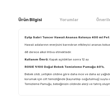
Ürün Bilgisi
Yorumlar
Öneril
Eyüp Sabri Tuncer Hawaii Ananas Kolonya 400 ml Pet 
Hawaii adalarının enerjisini barındıran etkileyici ananas kokus
68 derece alkol ihtiva etmektedir.
Kullanım Ömrü:
Kapak açıldıktan sonra 12 ay
ROSIE %100 Doğal Bebek Temizleme Pamuğu 60'lı,
Bebek cildi, yetişkin cildine göre daha ince ve daha az yağlıdı
korumak için cilt temizliğinde (kaynatılıp-soğutulmuş) suyl
Temizleme Pamuğu, bebeğinizin cildinde alerji ve tahriş oluş
Bu ürünün fiyat bilgisi, resim, ürün açıklamalarında ve
Görüş ve önerileriniz için teşekkür ederiz.