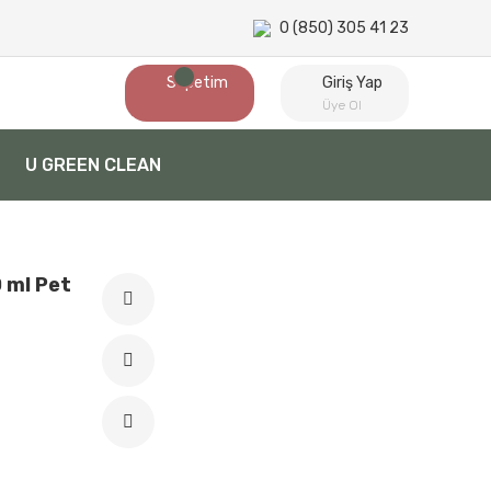
0 (850) 305 41 23
Sepetim
Giriş Yap
Üye Ol
U GREEN CLEAN
 ml Pet