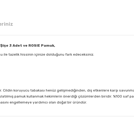
eriniz
Şişe 3 Adet ve ROSIE Pamuk,
u ile tazelik hissinin içinize dolduğunu fark edeceksiniz.
r. Cildin koruyucu tabakası henüz gelişmediğinden, dış etkenlere karşı savunmasız
a ıslatılmış pamuk kullanmak hekimlerin önerdiği çözümlerden biridir. %100 saf
masını engellemeye yardımcı olan doğal bir üründür.
 diğer konularda yetersiz gördüğünüz noktaları öneri formunu kullanarak tar
Bu ürüne ilk yorumu siz yapın!