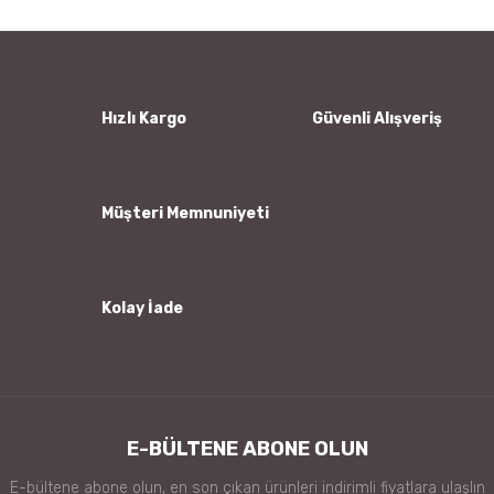
Yorum Yaz
Ürün resmi kalitesiz, bozuk veya görüntülenemiyor.
Ürün açıklamasında eksik bilgiler bulunuyor.
Ürün bilgilerinde hatalar bulunuyor.
Hızlı Kargo
Güvenli Alışveriş
Ürün fiyatı diğer sitelerden daha pahalı.
Bu ürüne benzer farklı alternatifler olmalı.
Müşteri Memnuniyeti
Kolay İade
Gönder
E-BÜLTENE ABONE OLUN
E-bültene abone olun, en son çıkan ürünleri indirimli fiyatlara ulaşlın