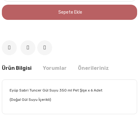
Sepete Ekle
Ürün Bilgisi
Yorumlar
Önerileriniz
Eyüp Sabri Tuncer Gül Suyu 350 ml Pet Şişe x 6 Adet
(Doğal Gül Suyu İçerikli)
Bu ürünün fiyat bilgisi, resim, ürün açıklamalarında ve diğer
konularda yetersiz gördüğünüz noktaları öneri formunu
Bu ürüne ilk yorumu siz yapın!
kullanarak tarafımıza iletebilirsiniz.
Görüş ve önerileriniz için teşekkür ederiz.