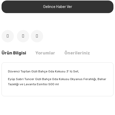
Gelince Haber Ver
Ürün Bilgisi
Yorumlar
Önerileriniz
Düvenci Toptan Gizli Bahçe Oda Kokusu 3' lü Set,
Eyüp Sabri Tuncer Gizli Bahçe Oda Kokusu Okyanus Ferahlığı, Bahar
Tazeliği ve Lavanta Esintisi 500 ml
Bu ürünün fiyat bilgisi, resim, ürün açıklamalarında ve diğer
konularda yetersiz gördüğünüz noktaları öneri formunu
Bu ürüne ilk yorumu siz yapın!
kullanarak tarafımıza iletebilirsiniz.
Görüş ve önerileriniz için teşekkür ederiz.