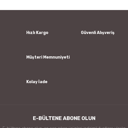
Yorum Yaz
Ürün resmi kalitesiz, bozuk veya görüntülenemiyor.
Ürün açıklamasında eksik bilgiler bulunuyor.
Ürün bilgilerinde hatalar bulunuyor.
Hızlı Kargo
Güvenli Alışveriş
Ürün fiyatı diğer sitelerden daha pahalı.
Bu ürüne benzer farklı alternatifler olmalı.
Müşteri Memnuniyeti
Kolay İade
Gönder
E-BÜLTENE ABONE OLUN