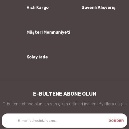
Ürün bilgilerinde hatalar bulunuyor.
Hızlı Kargo
Güvenli Alışveriş
Ürün fiyatı diğer sitelerden daha pahalı.
Bu ürüne benzer farklı alternatifler olmalı.
Müşteri Memnuniyeti
Kolay İade
Gönder
E-BÜLTENE ABONE OLUN
E-bültene abone olun, en son çıkan ürünleri indirimli fiyatlara ulaşlın
GÖNDER