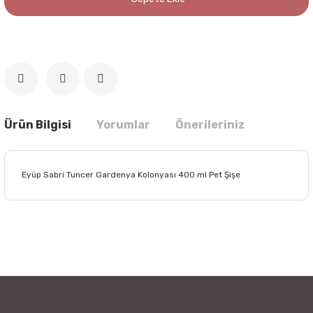
Ürün Bilgisi
Yorumlar
Önerileriniz
Eyüp Sabri Tuncer Gardenya Kolonyası 400 ml Pet Şişe
Bu ürünün fiyat bilgisi, resim, ürün açıklamalarında ve diğer
konularda yetersiz gördüğünüz noktaları öneri formunu
Bu ürüne ilk yorumu siz yapın!
kullanarak tarafımıza iletebilirsiniz.
Görüş ve önerileriniz için teşekkür ederiz.
Yorum Yaz
Ürün resmi kalitesiz, bozuk veya görüntülenemiyor.
Ürün açıklamasında eksik bilgiler bulunuyor.