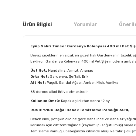
Ürün Bilgisi
Yorumlar
Öneril
Eyüp Sabri Tuncer Gardenya Kolonyası 400 ml Pet Şi
Beyaz çiçeklerin en sıcak en güzel hali Gardenyanın tazelik a
bekliyor. Gardenya Kolonyası 400 ml Pet Şişe modern ambalaj ta
Üst Not:
Mandalina, Armut, Ananas
Orta Not:
Gardenya, Şeftali, Erik
Alt Not:
Paçuli, Sandal Ağacı, Amber, Misk, Vanilya
68 derece alkol ihtiva etmektedir.
Kullanım Ömrü:
Kapak açıldıktan sonra 12 ay
ROSIE %100 Doğal Bebek Temizleme Pamuğu 60'lı,
Bebek cildi, yetişkin cildine göre daha ince ve daha az yağlıdı
korumak için cilt temizliğinde (kaynatılıp-soğutulmuş) suyl
Temizleme Pamuğu, bebeğinizin cildinde alerji ve tahriş oluş