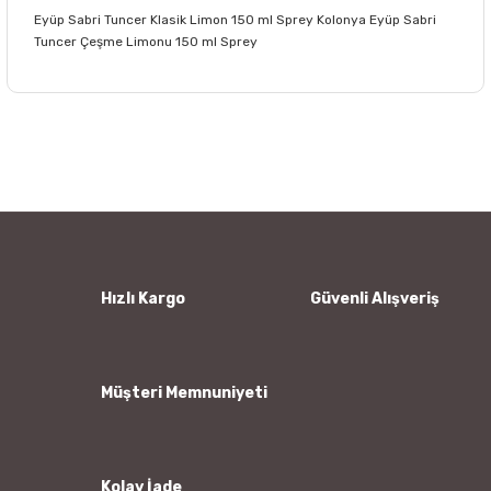
Eyüp Sabri Tuncer Klasik Limon 150 ml Sprey Kolonya Eyüp Sabri
Tuncer Çeşme Limonu 150 ml Sprey
Bu ürünün fiyat bilgisi, resim, ürün açıklamalarında ve diğer
konularda yetersiz gördüğünüz noktaları öneri formunu
Bu ürüne ilk yorumu siz yapın!
kullanarak tarafımıza iletebilirsiniz.
Görüş ve önerileriniz için teşekkür ederiz.
Yorum Yaz
Ürün resmi kalitesiz, bozuk veya görüntülenemiyor.
Ürün açıklamasında eksik bilgiler bulunuyor.
Ürün bilgilerinde hatalar bulunuyor.
Hızlı Kargo
Güvenli Alışveriş
Ürün fiyatı diğer sitelerden daha pahalı.
Bu ürüne benzer farklı alternatifler olmalı.
Müşteri Memnuniyeti
Kolay İade