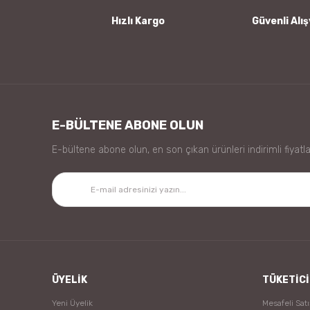
Bu ürüne benzer farklı alternatifler olmalı.
Hızlı Kargo
Güvenli Alış
E-BÜLTENE ABONE OLUN
E-bültene abone olun, en son çıkan ürünleri indirimli fiyatla
ÜYELİK
TÜKETİCİ
Yeni Üyelik
Mesafeli Sat