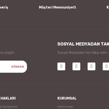
veriş
Müşteri Memnuniyeti
K
Gönder
SOSYAL MEDYADAN TAK
ra ulaşlın
Sosyal Medyadan bizi takip edin,
GÖNDER
 HAKLARI
KURUMSAL
ış Sözleşmesi
Hakkımızda