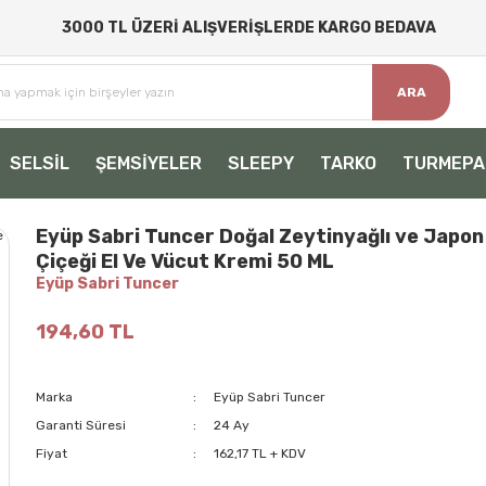
3000 TL ÜZERİ ALIŞVERİŞLERDE KARGO BEDAVA
ARA
SELSİL
ŞEMSİYELER
SLEEPY
TARKO
TURMEPA
Eyüp Sabri Tuncer Doğal Zeytinyağlı ve Japon
Çiçeği El Ve Vücut Kremi 50 ML
Eyüp Sabri Tuncer
194,60 TL
Marka
Eyüp Sabri Tuncer
Garanti Süresi
24 Ay
Fiyat
162,17 TL + KDV