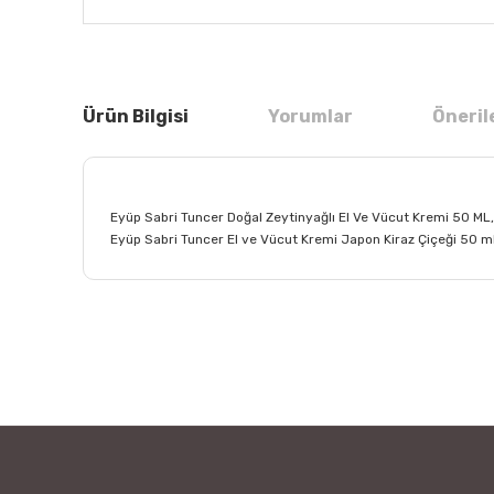
Ürün Bilgisi
Yorumlar
Öneril
Eyüp Sabri Tuncer Doğal Zeytinyağlı El Ve Vücut Kremi 50 ML,
Eyüp Sabri Tuncer El ve Vücut Kremi Japon Kiraz Çiçeği 50 ml
Bu ürünün fiyat bilgisi, resim, ürün açıklamalarında ve
Görüş ve önerileriniz için teşekkür ederiz.
Ürün resmi kalitesiz, bozuk veya görüntülenemiyor.
Ürün açıklamasında eksik bilgiler bulunuyor.
Ürün bilgilerinde hatalar bulunuyor.
Ürün fiyatı diğer sitelerden daha pahalı.