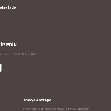
olay İade
İP EDİN
 en son haberlere ulaşın
Trakya Antrepo
Pınarhisar Yolu İncedere Mevkii 3.km Lüleburgaz