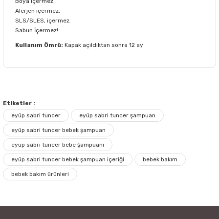
Boya içermez.
Alerjen içermez.
SLS/SLES, içermez.
Sabun İçermez!
Kullanım Ömrü:
Kapak açıldıktan sonra 12 ay
Bu ürünün fiyat bilgisi, resim, ürün açıklamalarında ve diğer
konularda yetersiz gördüğünüz noktaları öneri formunu
Bu ürüne ilk yorumu siz yapın!
kullanarak tarafımıza iletebilirsiniz.
Görüş ve önerileriniz için teşekkür ederiz.
Etiketler :
eyüp sabri tuncer
eyüp sabri tuncer şampuan
Yorum Yaz
Ürün resmi kalitesiz, bozuk veya görüntülenemiyor.
eyüp sabri tuncer bebek şampuan
Ürün açıklamasında eksik bilgiler bulunuyor.
eyüp sabri tuncer bebe şampuanı
Ürün bilgilerinde hatalar bulunuyor.
eyüp sabri tuncer bebek şampuan içeriği
bebek bakım
Ürün fiyatı diğer sitelerden daha pahalı.
bebek bakım ürünleri
Bu ürüne benzer farklı alternatifler olmalı.