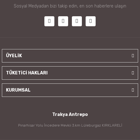
Sosyal Medyadan bizi takip edin, en son haberlere ulaşın
ÜYELİK
TÜKETİCİ HAKLARI
KURUMSAL
Trakya Antrepo
Pınarhisar Yolu İncedere Mevkii 3.km Lüleburgaz KIRKLARELİ