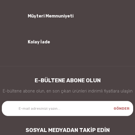
Bu ürüne benzer farklı alternatifler olmalı.
Müşteri Memnuniyeti
Kolay İade
Gönder
E-BÜLTENE ABONE OLUN
E-bültene abone olun, en son çıkan ürünleri indirimli fiyatlara ulaşlın
GÖNDER
SOSYAL MEDYADAN TAKİP EDİN