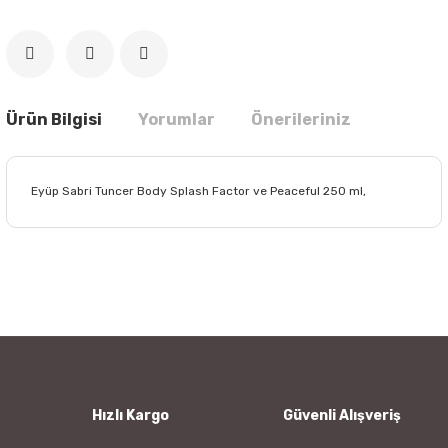
Ürün Bilgisi
Yorumlar
Önerileriniz
Eyüp Sabri Tuncer Body Splash Factor ve Peaceful 250 ml,
Bu ürünün fiyat bilgisi, resim, ürün açıklamalarında ve diğer
konularda yetersiz gördüğünüz noktaları öneri formunu
Bu ürüne ilk yorumu siz yapın!
kullanarak tarafımıza iletebilirsiniz.
Görüş ve önerileriniz için teşekkür ederiz.
Yorum Yaz
Ürün resmi kalitesiz, bozuk veya görüntülenemiyor.
Ürün açıklamasında eksik bilgiler bulunuyor.
Ürün bilgilerinde hatalar bulunuyor.
Hızlı Kargo
Güvenli Alışveriş
Ürün fiyatı diğer sitelerden daha pahalı.