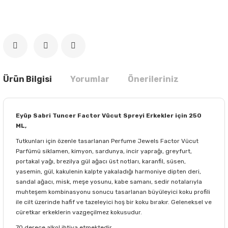
Ürün Bilgisi
Yorumlar
Önerileriniz
Eyüp Sabri Tuncer Factor Vücut Spreyi Erkekler için 250
ML,
Tutkunları için özenle tasarlanan Perfume Jewels Factor Vücut
Parfümü siklamen, kimyon, sardunya, incir yaprağı, greyfurt,
portakal yağı, brezilya gül ağacı üst notları, karanfil, süsen,
yasemin, gül, kakulenin kalpte yakaladığı harmoniye dipten deri,
sandal ağacı, misk, meşe yosunu, kabe samanı, sedir notalarıyla
muhteşem kombinasyonu sonucu tasarlanan büyüleyici koku profili
ile cilt üzerinde hafif ve tazeleyici hoş bir koku bırakır. Geleneksel ve
cüretkar erkeklerin vazgeçilmez kokusudur.
70 derece alkol ihtiva etmektedir.