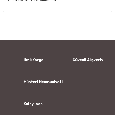
Bu ürünün fiyat bilgisi, resim, ürün açıklamalarında ve diğer
konularda yetersiz gördüğünüz noktaları öneri formunu
Bu ürüne ilk yorumu siz yapın!
kullanarak tarafımıza iletebilirsiniz.
Görüş ve önerileriniz için teşekkür ederiz.
Yorum Yaz
Ürün resmi kalitesiz, bozuk veya görüntülenemiyor.
Ürün açıklamasında eksik bilgiler bulunuyor.
Ürün bilgilerinde hatalar bulunuyor.
Hızlı Kargo
Güvenli Alışveriş
Ürün fiyatı diğer sitelerden daha pahalı.
Bu ürüne benzer farklı alternatifler olmalı.
Müşteri Memnuniyeti
Kolay İade
Gönder