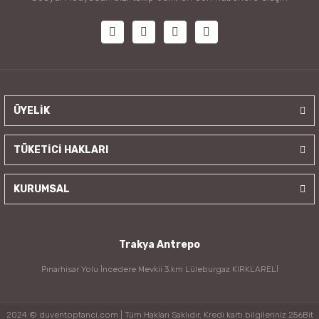
ÜYELİK
TÜKETİCİ HAKLARI
KURUMSAL
Trakya Antrepo
Pınarhisar Yolu İncedere Mevkii 3.km Lüleburgaz KIRKLARELİ
2024 © duventoptanci.com | Tüm Hakları Saklıdır. Kredi kartı bilgileriniz 256Bit