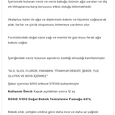
İçerisinde bulunan ceviz ve ceviz kabuğu özünün ağız yaraları ve diş
eti iltihaplarına karşı koruyucu etkisi olduğu bilinmektedir.
Okaliptus özleri ile ağız ve dişlerinizin bakımı ve hijyenini sağlayarak
plak, tartar ve çürük oluşumunu önlemeye yardımcı olur.
Formülündeki doğal nane yağı ve mentol ile gün boyu ferah ağız
bakımı sağlar.
İçeriğindeki ceviz tozunun aşındırıcı özelliği olmadığı kanıtlanmıştır.
"SLS, SLES, FLORÜR, PARABEN, TİTANYUM DİOKSİT, ŞEKER, TUZ,
GLUTEN VE BOYA İÇERMEZ."
Şeker içermez %100 bitkisel STEVIA kullanılmıştır.
Kullanım Ömrü:
Kapak açıldıktan sonra 12 ay
ROSIE %100 Doğal Bebek Temizleme Pamuğu 60'lı,
Bebek cildi, yetişkin cildine göre daha ince ve daha az yağlıdır.