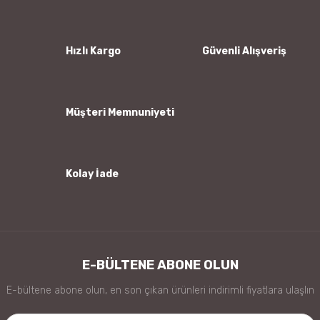
Ürün resmi kalitesiz, bozuk veya görüntülenemiyor.
Ürün açıklamasında eksik bilgiler bulunuyor.
Ürün bilgilerinde hatalar bulunuyor.
Hızlı Kargo
Güvenli Alışveriş
Ürün fiyatı diğer sitelerden daha pahalı.
Bu ürüne benzer farklı alternatifler olmalı.
Müşteri Memnuniyeti
Kolay İade
Gönder
E-BÜLTENE ABONE OLUN
E-bültene abone olun, en son çıkan ürünleri indirimli fiyatlara ulaşlın