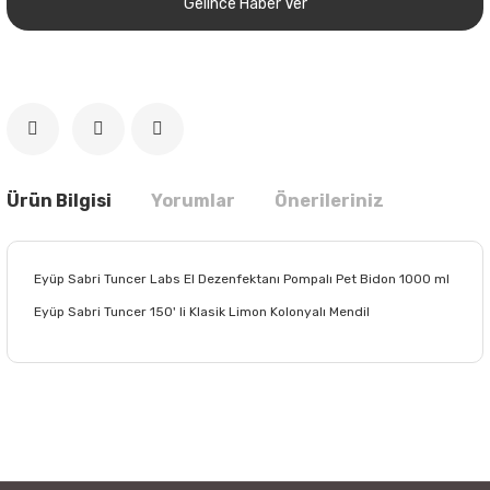
Gelince Haber Ver
Ürün Bilgisi
Yorumlar
Önerileriniz
Eyüp Sabri Tuncer Labs El Dezenfektanı Pompalı Pet Bidon 1000 ml
Eyüp Sabri Tuncer 150' li Klasik Limon Kolonyalı Mendil
Bu ürünün fiyat bilgisi, resim, ürün açıklamalarında ve diğer
konularda yetersiz gördüğünüz noktaları öneri formunu
Bu ürüne ilk yorumu siz yapın!
kullanarak tarafımıza iletebilirsiniz.
Görüş ve önerileriniz için teşekkür ederiz.
Yorum Yaz