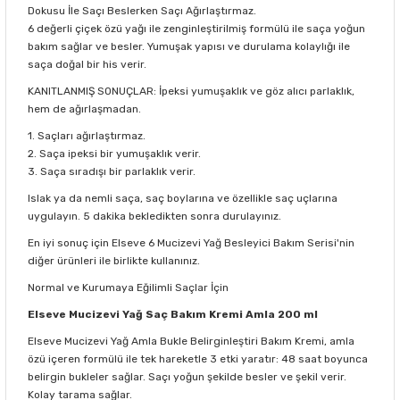
Dokusu İle Saçı Beslerken Saçı Ağırlaştırmaz.
6 değerli çiçek özü yağı ile zenginleştirilmiş formülü ile saça yoğun
bakım sağlar ve besler. Yumuşak yapısı ve durulama kolaylığı ile
saça doğal bir his verir.
KANITLANMIŞ SONUÇLAR: İpeksi yumuşaklık ve göz alıcı parlaklık,
hem de ağırlaşmadan.
1. Saçları ağırlaştırmaz.
2. Saça ipeksi bir yumuşaklık verir.
3. Saça sıradışı bir parlaklık verir.
Islak ya da nemli saça, saç boylarına ve özellikle saç uçlarına
uygulayın. 5 dakika bekledikten sonra durulayınız.
En iyi sonuç için Elseve 6 Mucizevi Yağ Besleyici Bakım Serisi'nin
diğer ürünleri ile birlikte kullanınız.
Normal ve Kurumaya Eğilimli Saçlar İçin
Elseve Mucizevi Yağ Saç Bakım Kremi Amla 200 ml
Elseve Mucizevi Yağ Amla Bukle Belirginleştiri Bakım Kremi, amla
özü içeren formülü ile tek hareketle 3 etki yaratır: 48 saat boyunca
belirgin bukleler sağlar. Saçı yoğun şekilde besler ve şekil verir.
Kolay tarama sağlar.