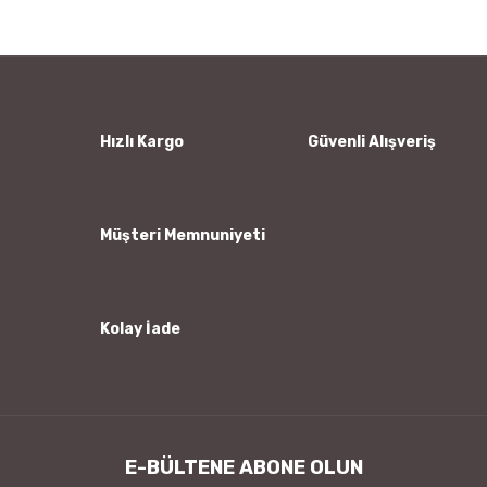
Görüş ve önerileriniz için teşekkür ederiz.
Yorum Yaz
Ürün resmi kalitesiz, bozuk veya görüntülenemiyor.
Ürün açıklamasında eksik bilgiler bulunuyor.
Ürün bilgilerinde hatalar bulunuyor.
Hızlı Kargo
Güvenli Alışveriş
Ürün fiyatı diğer sitelerden daha pahalı.
Bu ürüne benzer farklı alternatifler olmalı.
Müşteri Memnuniyeti
Kolay İade
Gönder
E-BÜLTENE ABONE OLUN