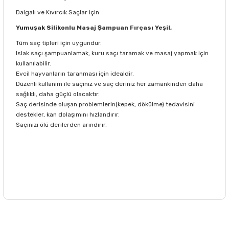
Dalgalı ve Kıvırcık Saçlar için
Yumuşak Silikonlu Masaj Şampuan Fırçası Yeşil,
Tüm saç tipleri için uygundur.
Islak saçı şampuanlamak, kuru saçı taramak ve masaj yapmak için
kullanılabilir.
Evcil hayvanların taranması için idealdir.
Düzenli kullanım ile saçınız ve saç deriniz her zamankinden daha
sağlıklı, daha güçlü olacaktır.
Saç derisinde oluşan problemlerin(kepek, dökülme) tedavisini
destekler, kan dolaşımını hızlandırır.
Saçınızı ölü derilerden arındırır.
Bu ürünün fiyat bilgisi, resim, ürün açıklamalarında ve diğer
konularda yetersiz gördüğünüz noktaları öneri formunu
Bu ürüne ilk yorumu siz yapın!
kullanarak tarafımıza iletebilirsiniz.