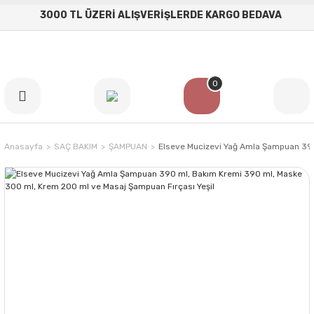
3000 TL ÜZERİ ALIŞVERİŞLERDE KARGO BEDAVA
Geri Dön
Geri Dön
ROSIE
ŞEMSİYELER
0
Bardaklar
Alubrella Kare Şemsiye
Oda Kokuları
Alubrella Yuvarlak Şemsiye
Plaj Şemsiyesi
Anasayfa
SAÇ BAKIM
ŞAMPUAN
Elseve Mucizevi Yağ Amla Şampuan 390
Yandan Gövdeli Makaralı