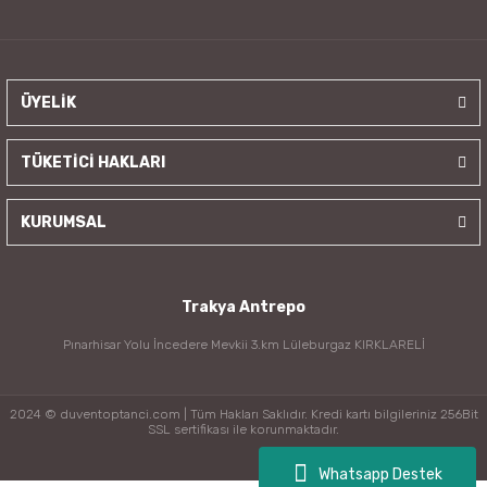
ÜYELİK
TÜKETİCİ HAKLARI
KURUMSAL
Trakya Antrepo
Pınarhisar Yolu İncedere Mevkii 3.km Lüleburgaz KIRKLARELİ
2024 © duventoptanci.com | Tüm Hakları Saklıdır. Kredi kartı bilgileriniz 256Bit
SSL sertifikası ile korunmaktadır.
Whatsapp Destek