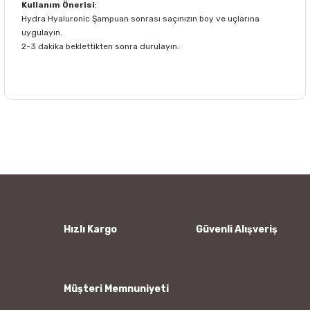
Kullanım Önerisi
:
Hydra Hyaluronic Şampuan sonrası saçınızın boy ve uçlarına
uygulayın.
2-3 dakika beklettikten sonra durulayın.
Bu ürünün fiyat bilgisi, resim, ürün açıklamalarında ve diğer
konularda yetersiz gördüğünüz noktaları öneri formunu
Bu ürüne ilk yorumu siz yapın!
kullanarak tarafımıza iletebilirsiniz.
Görüş ve önerileriniz için teşekkür ederiz.
Yorum Yaz
Ürün resmi kalitesiz, bozuk veya görüntülenemiyor.
Ürün açıklamasında eksik bilgiler bulunuyor.
Ürün bilgilerinde hatalar bulunuyor.
Hızlı Kargo
Güvenli Alışveriş
Ürün fiyatı diğer sitelerden daha pahalı.
Bu ürüne benzer farklı alternatifler olmalı.
Müşteri Memnuniyeti