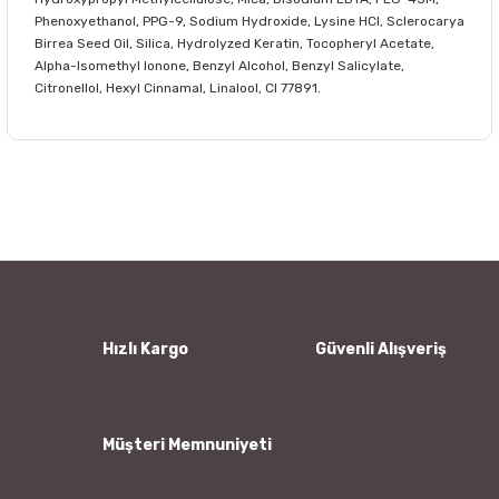
Phenoxyethanol, PPG-9, Sodium Hydroxide, Lysine HCl, Sclerocarya
Birrea Seed Oil, Silica, Hydrolyzed Keratin, Tocopheryl Acetate,
Alpha-Isomethyl Ionone, Benzyl Alcohol, Benzyl Salicylate,
Citronellol, Hexyl Cinnamal, Linalool, Cl 77891.
Bu ürünün fiyat bilgisi, resim, ürün açıklamalarında ve diğer
konularda yetersiz gördüğünüz noktaları öneri formunu
Bu ürüne ilk yorumu siz yapın!
kullanarak tarafımıza iletebilirsiniz.
Görüş ve önerileriniz için teşekkür ederiz.
Yorum Yaz
Ürün resmi kalitesiz, bozuk veya görüntülenemiyor.
Ürün açıklamasında eksik bilgiler bulunuyor.
Ürün bilgilerinde hatalar bulunuyor.
Hızlı Kargo
Güvenli Alışveriş
Ürün fiyatı diğer sitelerden daha pahalı.
Bu ürüne benzer farklı alternatifler olmalı.
Müşteri Memnuniyeti