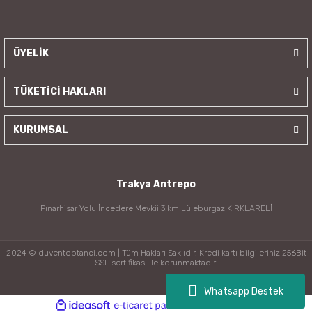
ÜYELİK
TÜKETİCİ HAKLARI
KURUMSAL
Trakya Antrepo
Pınarhisar Yolu İncedere Mevkii 3.km Lüleburgaz KIRKLARELİ
2024 © duventoptanci.com | Tüm Hakları Saklıdır. Kredi kartı bilgileriniz 256Bit
SSL sertifikası ile korunmaktadır.
Whatsapp Destek
ile
ideasoft
e-