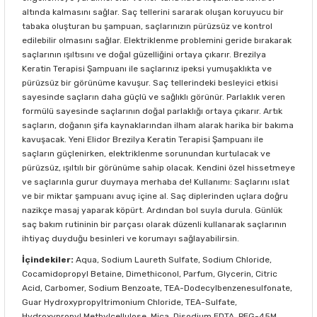
altında kalmasını sağlar. Saç tellerini sararak oluşan koruyucu bir
tabaka oluşturan bu şampuan, saçlarınızın pürüzsüz ve kontrol
edilebilir olmasını sağlar. Elektriklenme problemini geride bırakarak
saçlarının ışıltısını ve doğal güzelliğini ortaya çıkarır. Brezilya
Keratin Terapisi Şampuanı ile saçlarınız ipeksi yumuşaklıkta ve
pürüzsüz bir görünüme kavuşur. Saç tellerindeki besleyici etkisi
sayesinde saçların daha güçlü ve sağlıklı görünür. Parlaklık veren
formülü sayesinde saçlarının doğal parlaklığı ortaya çıkarır. Artık
saçların, doğanın şifa kaynaklarından ilham alarak harika bir bakıma
kavuşacak. Yeni Elidor Brezilya Keratin Terapisi Şampuanı ile
saçların güçlenirken, elektriklenme sorunundan kurtulacak ve
pürüzsüz, ışıltılı bir görünüme sahip olacak. Kendini özel hissetmeye
ve saçlarınla gurur duymaya merhaba de! Kullanımı: Saçlarını ıslat
ve bir miktar şampuanı avuç içine al. Saç diplerinden uçlara doğru
nazikçe masaj yaparak köpürt. Ardından bol suyla durula. Günlük
saç bakım rutininin bir parçası olarak düzenli kullanarak saçlarının
ihtiyaç duyduğu besinleri ve korumayı sağlayabilirsin.
İçindekiler:
Aqua, Sodium Laureth Sulfate, Sodium Chloride,
Cocamidopropyl Betaine, Dimethiconol, Parfum, Glycerin, Citric
Acid, Carbomer, Sodium Benzoate, TEA-Dodecylbenzenesulfonate,
Guar Hydroxypropyltrimonium Chloride, TEA-Sulfate,
Hydroxypropyl Methylcellulose, Mica, Disodium EDTA, PEG-45M,