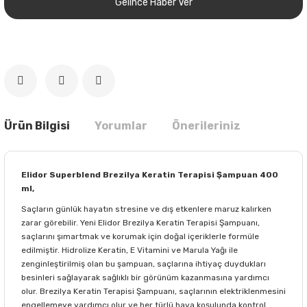
Gelince Haber Ver
Ürün Bilgisi
Yorumlar
Önerileriniz
Elidor Superblend Brezilya Keratin Terapisi Şampuan 400
ml,
Saçların günlük hayatın stresine ve dış etkenlere maruz kalırken
zarar görebilir. Yeni Elidor Brezilya Keratin Terapisi Şampuanı,
saçlarını şımartmak ve korumak için doğal içeriklerle formüle
edilmiştir. Hidrolize Keratin, E Vitamini ve Marula Yağı ile
zenginleştirilmiş olan bu şampuan, saçlarına ihtiyaç duydukları
besinleri sağlayarak sağlıklı bir görünüm kazanmasına yardımcı
olur. Brezilya Keratin Terapisi Şampuanı, saçlarının elektriklenmesini
engellemeye yardımcı olur ve her türlü hava koşulunda kontrol