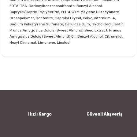
EDTA, TEA-Dodecylbenzenesulfonate, Benzyl Alcohol,
Caprylic/Capric Triglyceride, PEI-45/TMP/Xylene Diisocyanate
Crosspolymer, Bentonite, Caprylyl Glycol, Polyquaternium-4,
Sodium Polystyrene Sulfonate, Cellulose Gum, Hydrolized Elastin,
Prunus Amygdalus Dulcis (Sweet Almond) Seed Extract, Prunus
Amygdalus Dulcis (Sweet Almond) Oil, Benzyl Alcohol, Citronellol,
Hexyl Cinnamal, Limonene, Linalool
Bu ürünün fiyat bilgisi, resim, ürün açıklamalarında ve diğer
konularda yetersiz gördüğünüz noktaları öneri formunu
Bu ürüne ilk yorumu siz yapın!
kullanarak tarafımıza iletebilirsiniz.
Görüş ve önerileriniz için teşekkür ederiz.
Yorum Yaz
Ürün resmi kalitesiz, bozuk veya görüntülenemiyor.
Ürün açıklamasında eksik bilgiler bulunuyor.
Ürün bilgilerinde hatalar bulunuyor.
Hızlı Kargo
Güvenli Alışveriş
Ürün fiyatı diğer sitelerden daha pahalı.
Bu ürüne benzer farklı alternatifler olmalı.