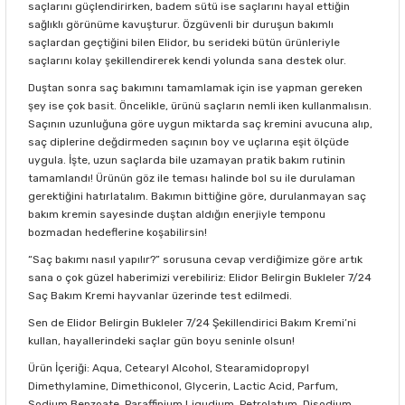
saçlarını güçlendirirken, badem sütü ise saçlarını hayal ettiğin
sağlıklı görünüme kavuşturur. Özgüvenli bir duruşun bakımlı
saçlardan geçtiğini bilen Elidor, bu serideki bütün ürünleriyle
saçlarını kolay şekillendirerek kendi yolunda sana destek olur.
Duştan sonra saç bakımını tamamlamak için ise yapman gereken
şey ise çok basit. Öncelikle, ürünü saçların nemli iken kullanmalısın.
Saçının uzunluğuna göre uygun miktarda saç kremini avucuna alıp,
saç diplerine değdirmeden saçının boy ve uçlarına eşit ölçüde
uygula. İşte, uzun saçlarda bile uzamayan pratik bakım rutinin
tamamlandı! Ürünün göz ile teması halinde bol su ile durulaman
gerektiğini hatırlatalım. Bakımın bittiğine göre, durulanmayan saç
bakım kremin sayesinde duştan aldığın enerjiyle temponu
bozmadan hedeflerine koşabilirsin!
“Saç bakımı nasıl yapılır?” sorusuna cevap verdiğimize göre artık
sana o çok güzel haberimizi verebiliriz: Elidor Belirgin Bukleler 7/24
Saç Bakım Kremi hayvanlar üzerinde test edilmedi.
Sen de Elidor Belirgin Bukleler 7/24 Şekillendirici Bakım Kremi’ni
kullan, hayallerindeki saçlar gün boyu seninle olsun!
Ürün İçeriği: Aqua, Cetearyl Alcohol, Stearamidopropyl
Dimethylamine, Dimethiconol, Glycerin, Lactic Acid, Parfum,
Sodium Benzoate, Paraffinium Liqudium, Petrolatum, Disodium