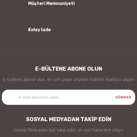
Müşteri Memnuniyeti
Kolay İade
Gönder
E-BÜLTENE ABONE OLUN
E-bültene abone olun, en son çıkan ürünleri indirimli fiyatlara ulaşlın
GÖNDER
SOSYAL MEDYADAN TAKİP EDİN
Sosyal Medyadan bizi takip edin, en son haberlere ulaşın