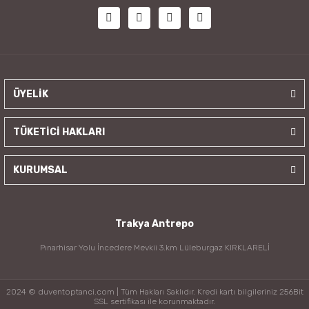
ÜYELİK
TÜKETİCİ HAKLARI
KURUMSAL
Trakya Antrepo
Pınarhisar Yolu İncedere Mevkii 3.km Lüleburgaz KIRKLARELİ
2024 © duventoptanci.com | Tüm Hakları Saklıdır. Kredi kartı bilgileriniz 256Bit
SSL sertifikası ile korunmaktadır.