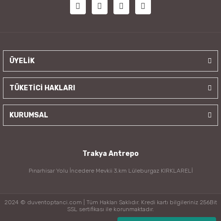
ÜYELİK
TÜKETİCİ HAKLARI
KURUMSAL
Trakya Antrepo
Pınarhisar Yolu İncedere Mevkii 3.km Lüleburgaz KIRKLARELİ
2024 © duventoptanci.com | Tüm Hakları Saklıdır. Kredi kartı bilgileriniz 256Bit
SSL sertifikası ile korunmaktadır.