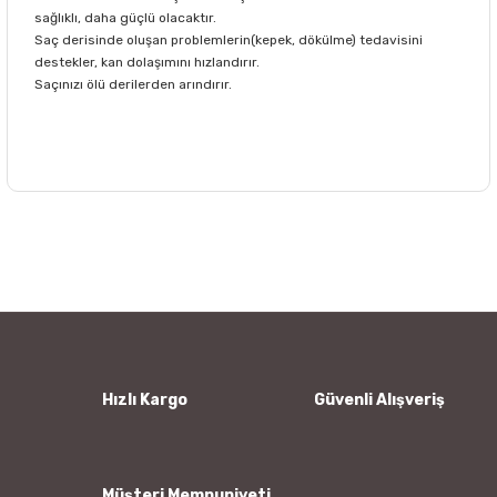
sağlıklı, daha güçlü olacaktır.
Saç derisinde oluşan problemlerin(kepek, dökülme) tedavisini
destekler, kan dolaşımını hızlandırır.
Saçınızı ölü derilerden arındırır.
Bu ürünün fiyat bilgisi, resim, ürün açıklamalarında ve diğer
konularda yetersiz gördüğünüz noktaları öneri formunu
Bu ürüne ilk yorumu siz yapın!
kullanarak tarafımıza iletebilirsiniz.
Görüş ve önerileriniz için teşekkür ederiz.
Yorum Yaz
Ürün resmi kalitesiz, bozuk veya görüntülenemiyor.
Ürün açıklamasında eksik bilgiler bulunuyor.
Ürün bilgilerinde hatalar bulunuyor.
Hızlı Kargo
Güvenli Alışveriş
Ürün fiyatı diğer sitelerden daha pahalı.
Bu ürüne benzer farklı alternatifler olmalı.
Müşteri Memnuniyeti