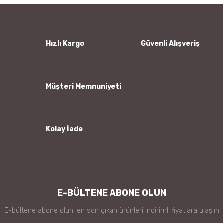
Ürün resmi kalitesiz, bozuk veya görüntülenemiyor.
Ürün açıklamasında eksik bilgiler bulunuyor.
Ürün bilgilerinde hatalar bulunuyor.
Hızlı Kargo
Güvenli Alışveriş
Ürün fiyatı diğer sitelerden daha pahalı.
Bu ürüne benzer farklı alternatifler olmalı.
Müşteri Memnuniyeti
Kolay İade
Gönder
E-BÜLTENE ABONE OLUN
E-bültene abone olun, en son çıkan ürünleri indirimli fiyatlara ulaşlın