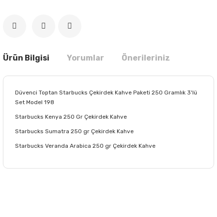
Ürün Bilgisi
Yorumlar
Önerileriniz
Düvenci Toptan Starbucks Çekirdek Kahve Paketi 250 Gramlık 3'lü
Set Model 198
Starbucks Kenya 250 Gr Çekirdek Kahve
Starbucks Sumatra 250 gr Çekirdek Kahve
Starbucks Veranda Arabica 250 gr Çekirdek Kahve
Bu ürünün fiyat bilgisi, resim, ürün açıklamalarında ve diğer
konularda yetersiz gördüğünüz noktaları öneri formunu
Bu ürüne ilk yorumu siz yapın!
kullanarak tarafımıza iletebilirsiniz.
Görüş ve önerileriniz için teşekkür ederiz.
Yorum Yaz