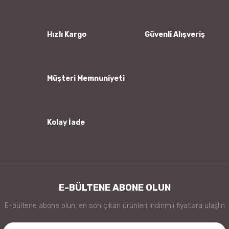
Ürün açıklamasında eksik bilgiler bulunuyor.
Ürün bilgilerinde hatalar bulunuyor.
Hızlı Kargo
Güvenli Alışveriş
Ürün fiyatı diğer sitelerden daha pahalı.
Bu ürüne benzer farklı alternatifler olmalı.
Müşteri Memnuniyeti
Kolay İade
Gönder
E-BÜLTENE ABONE OLUN
E-bültene abone olun, en son çıkan ürünleri indirimli fiyatlara ulaşlın