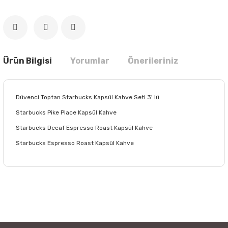
Ürün Bilgisi
Yorumlar
Önerileriniz
Düvenci Toptan Starbucks Kapsül Kahve Seti 3' lü
Starbucks Pike Place Kapsül Kahve
Starbucks Decaf Espresso Roast Kapsül Kahve
Starbucks Espresso Roast Kapsül Kahve
Bu ürünün fiyat bilgisi, resim, ürün açıklamalarında ve diğer
konularda yetersiz gördüğünüz noktaları öneri formunu
Bu ürüne ilk yorumu siz yapın!
kullanarak tarafımıza iletebilirsiniz.
Görüş ve önerileriniz için teşekkür ederiz.
Yorum Yaz
Ürün resmi kalitesiz, bozuk veya görüntülenemiyor.