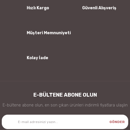
Ürün bilgilerinde hatalar bulunuyor.
Hızlı Kargo
Güvenli Alışveriş
Ürün fiyatı diğer sitelerden daha pahalı.
Bu ürüne benzer farklı alternatifler olmalı.
Müşteri Memnuniyeti
Kolay İade
Gönder
E-BÜLTENE ABONE OLUN
E-bültene abone olun, en son çıkan ürünleri indirimli fiyatlara ulaşlın
GÖNDER