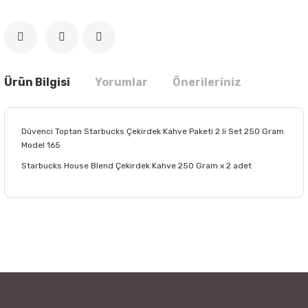
Ürün Bilgisi
Yorumlar
Önerileriniz
Düvenci Toptan Starbucks Çekirdek Kahve Paketi 2 li Set 250 Gram
Model 165
Starbucks House Blend Çekirdek Kahve 250 Gram x 2 adet
Bu ürünün fiyat bilgisi, resim, ürün açıklamalarında ve diğer
konularda yetersiz gördüğünüz noktaları öneri formunu
Bu ürüne ilk yorumu siz yapın!
kullanarak tarafımıza iletebilirsiniz.
Görüş ve önerileriniz için teşekkür ederiz.
Yorum Yaz
Ürün resmi kalitesiz, bozuk veya görüntülenemiyor.
Ürün açıklamasında eksik bilgiler bulunuyor.