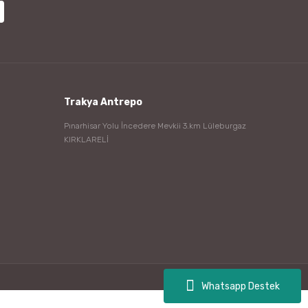
Trakya Antrepo
Pınarhisar Yolu İncedere Mevkii 3.km Lüleburgaz
KIRKLARELİ
Whatsapp Destek