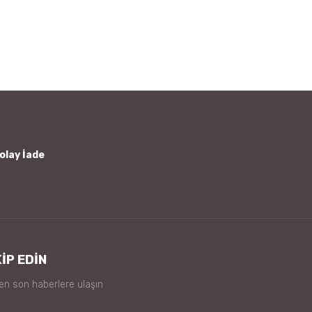
afımıza iletebilirsiniz.
olay İade
İP EDİN
 en son haberlere ulaşın