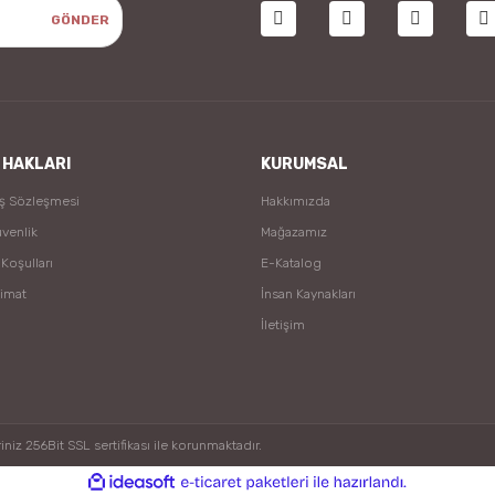
GÖNDER
 HAKLARI
KURUMSAL
ış Sözleşmesi
Hakkımızda
üvenlik
Mağazamız
 Koşulları
E-Katalog
limat
İnsan Kaynakları
İletişim
niz 256Bit SSL sertifikası ile korunmaktadır.
ile
ideasoft
e-