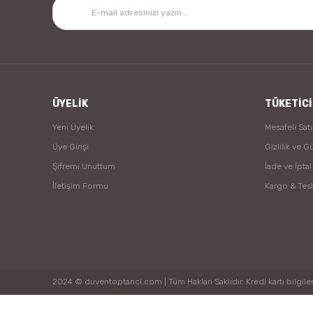
ÜYELİK
TÜKETİCİ
Yeni Üyelik
Mesafeli Sat
Üye Girişi
Gizlilik ve G
Şifremi Unuttum
İade ve İptal
İletişim Formu
Kargo & Tes
2024 © duventoptanci.com | Tüm Hakları Saklıdır. Kredi kartı bilgileri