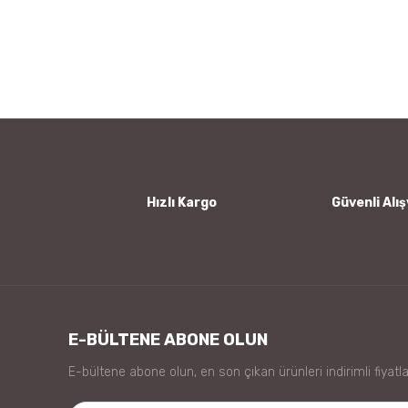
Bu ürünün fiyat bilgisi, resim, ürün açıklamalarında ve
Görüş ve önerileriniz için teşekkür ederiz.
Ürün resmi kalitesiz, bozuk veya görüntülenemiyor.
Ürün açıklamasında eksik bilgiler bulunuyor.
Ürün bilgilerinde hatalar bulunuyor.
Ürün fiyatı diğer sitelerden daha pahalı.
Bu ürüne benzer farklı alternatifler olmalı.
Hızlı Kargo
Güvenli Alış
E-BÜLTENE ABONE OLUN
E-bültene abone olun, en son çıkan ürünleri indirimli fiyatla