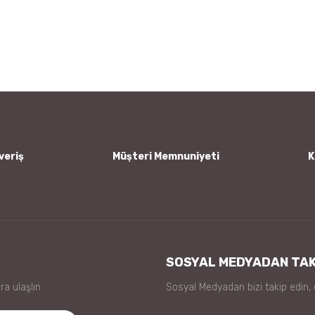
 diğer konularda yetersiz gördüğünüz noktaları öneri formunu kullanarak tar
Bu ürüne ilk yorumu siz yapın!
Yorum Yaz
veriş
Müşteri Memnuniyeti
K
Gönder
SOSYAL MEDYADAN TAK
ra ulaşlın
Sosyal Medyadan bizi takip edin,