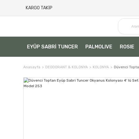
KARGO TAKİP
EYÜP SABRİ TUNCER
PALMOLIVE
ROSIE
Anasayfa
DEODORANT & KOLONYA
KOLONYA
Düvenci Topta