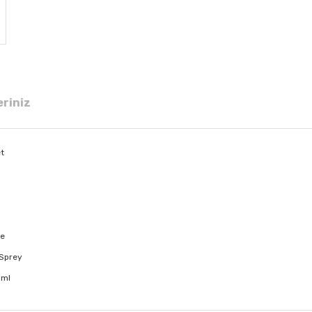
eriniz
et
şe
 Sprey
 ml