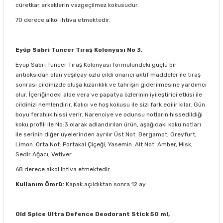
cüretkar erkeklerin vazgeçilmez kokusudur.
70 derece alkol ihtiva etmektedir.
Eyüp Sabri Tuncer Tıraş Kolonyası No 3,
Eyüp Sabri Tuncer Tıraş Kolonyası formülündeki güçlü bir
antioksidan olan yeşilçay özlü cildi onarıcı aktif maddeler ile tıraş
sonrası cildinizde oluşa kızarıklık ve tahrişin giderilmesine yardımcı
olur. İçeriğindeki aloe vera ve papatya özlerinin iyileştirici etkisi ile
cildinizi nemlendirir. Kalıcı ve hoş kokusu ile sizi fark edilir kılar. Gün
boyu ferahlık hissi verir. Narenciye ve odunsu notların hissedildiği
koku profili ile No:3 olarak adlandırılan ürün, aşağıdaki koku notları
ile serinin diğer üyelerinden ayrılır Üst Not: Bergamot, Greyfurt,
Limon. Orta Not: Portakal Çiçeği, Yasemin. Alt Not: Amber, Misk,
Sedir Ağacı, Vetiver.
68 derece alkol ihtiva etmektedir.
Kullanım Ömrü:
Kapak açıldıktan sonra 12 ay.
Old Spice Ultra Defence Deodorant Stick 50 ml,