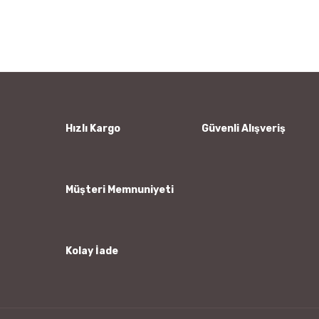
Bu ürünün fiyat bilgisi, resim, ürün açıklamalarında ve diğer
konularda yetersiz gördüğünüz noktaları öneri formunu
Bu ürüne ilk yorumu siz yapın!
kullanarak tarafımıza iletebilirsiniz.
Görüş ve önerileriniz için teşekkür ederiz.
Yorum Yaz
Ürün resmi kalitesiz, bozuk veya görüntülenemiyor.
Ürün açıklamasında eksik bilgiler bulunuyor.
Ürün bilgilerinde hatalar bulunuyor.
Hızlı Kargo
Güvenli Alışveriş
Ürün fiyatı diğer sitelerden daha pahalı.
Bu ürüne benzer farklı alternatifler olmalı.
Müşteri Memnuniyeti
Kolay İade
Gönder