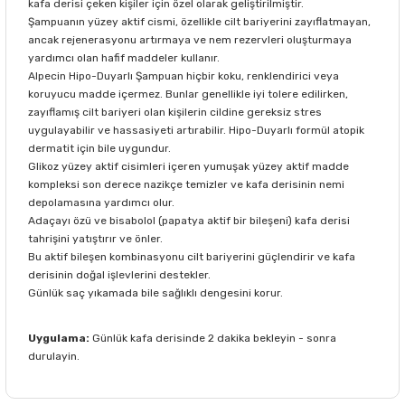
kafa derisi çeken kişiler için özel olarak geliştirilmiştir.
Şampuanın yüzey aktif cismi, özellikle cilt bariyerini zayıflatmayan,
ancak rejenerasyonu artırmaya ve nem rezervleri oluşturmaya
yardımcı olan hafif maddeler kullanır.
Alpecin Hipo-Duyarlı Şampuan hiçbir koku, renklendirici veya
koruyucu madde içermez. Bunlar genellikle iyi tolere edilirken,
zayıflamış cilt bariyeri olan kişilerin cildine gereksiz stres
uygulayabilir ve hassasiyeti artırabilir. Hipo-Duyarlı formül atopik
dermatit için bile uygundur.
Glikoz yüzey aktif cisimleri içeren yumuşak yüzey aktif madde
kompleksi son derece nazikçe temizler ve kafa derisinin nemi
depolamasına yardımcı olur.
Adaçayı özü ve bisabolol (papatya aktif bir bileşeni) kafa derisi
tahrişini yatıştırır ve önler.
Bu aktif bileşen kombinasyonu cilt bariyerini güçlendirir ve kafa
derisinin doğal işlevlerini destekler.
Günlük saç yıkamada bile sağlıklı dengesini korur.
Uygulama:
Günlük kafa derisinde 2 dakika bekleyin - sonra
durulayin.