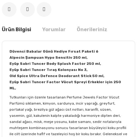
Ürün Bilgisi
Yorumlar
Önerileriniz
Düvenci Babalar Günü Hediye Fırsat Paketi 6
Alpecin Şampuan Hypo Sensitiv 250 ml,
Eyüp Sabri Tuncer Body Splash Factor 250 ml,
Eyüp Sabri Tuncer Tıraş Kolonyası No 3,
Old Spice Ultra Defence Deodorant Stick 50 ml,
Eyüp Sabri Tuncer Factor Vücut Spreyi Erkekler için 250
ML,
Tutkunları için özenle tasarlanan Perfume Jewels Factor Vücut
Parfümü siklamen, kimyon, sardunya, incir yaprağı, greyfurt,
portakal yağı, brezilya gül ağacı üst notları, karanfil, süsen,
yasemin, gül, kakulenin kalpte yakaladığı harmoniye dipten deri,
sandal ağacı, misk, meşe yosunu, kabe samanı, sedir notalarıyla
muhteşem kombinasyonu sonucu tasarlanan büyüleyici koku profili
ile cilt üzerinde hafif ve tazeleyici hoş bir koku bırakır. Geleneksel ve