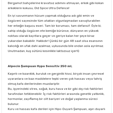
Bergamot bahçelerine kravatsız adımını atmayan, erkek gibi kokan
erkeklerin kokusu; Old Spice Ultra Defence!
En iyi savunmanın hücum yapmak olduğuna adı gibi emin ve
özgüveni sayesinde tüm atakları olgunlaşmadan savuşturabilen
her erkeğin başucu eseri. Tam bir korumacı, tam defansif. Öyle ki;
sahip olduğu özgüven ete kemiğe bürünse, dünyanın en yüksek
noktası olarak kayıtlara geçer ve geriye kalan her şeye biraz
yukarıdan bakabilir. Hakkıdır! Çünkü bir gün 48 saat olsa esansının
kalıcılığı en ufak dahi azalmaz, uykusunda bile ondan asla ayrılmaz.
Unutmadan; kuş sütünü kesinlikle laktozsuz içer!Q
Alpecin Şampuan Hypo Sensitiv 250 ml,
Kaşıntı ve kızarıklık, kuruluk ve gerginlik hissi, birçok insan çevresel
uyaranlara ve bazı maddelere tepki veren çok hassas veya tahriş
olmuş kafa derilerinden muzdariptir.
Bu, işyerindeki stres, soğuk, kuru hava ve kir gibi dış risk faktörleri
tarafından tetiklenebilir. İç risk faktörleri arasında genetik yatkınlık,
hormonlar, zayıflamış bir cilt bariyeri ve doğal yaşlanma süreci
bulunur.
Kuru ve hassas kafa derileri için Hipo-Duyarlı Şampuan, aşırı duyarlı