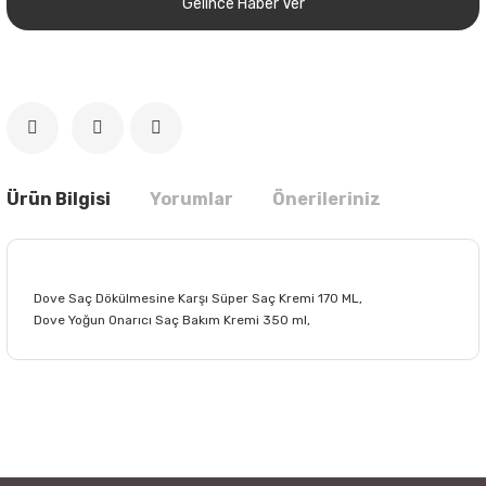
Gelince Haber Ver
Ürün Bilgisi
Yorumlar
Önerileriniz
Dove Saç Dökülmesine Karşı Süper Saç Kremi 170 ML,
Dove Yoğun Onarıcı Saç Bakım Kremi 350 ml,
Bu ürünün fiyat bilgisi, resim, ürün açıklamalarında ve diğer
konularda yetersiz gördüğünüz noktaları öneri formunu
Bu ürüne ilk yorumu siz yapın!
kullanarak tarafımıza iletebilirsiniz.
Görüş ve önerileriniz için teşekkür ederiz.
Yorum Yaz