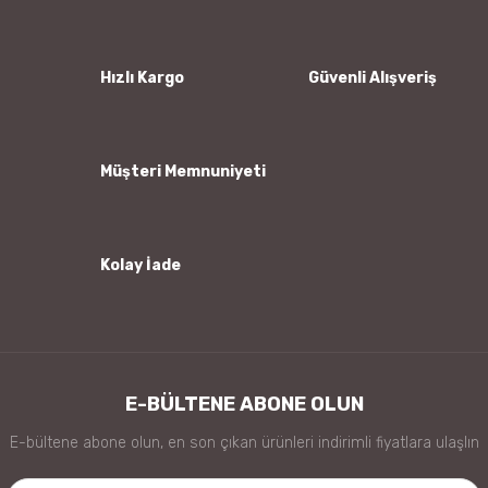
Ürün resmi kalitesiz, bozuk veya görüntülenemiyor.
Ürün açıklamasında eksik bilgiler bulunuyor.
Ürün bilgilerinde hatalar bulunuyor.
Hızlı Kargo
Güvenli Alışveriş
Ürün fiyatı diğer sitelerden daha pahalı.
Bu ürüne benzer farklı alternatifler olmalı.
Müşteri Memnuniyeti
Kolay İade
Gönder
E-BÜLTENE ABONE OLUN
E-bültene abone olun, en son çıkan ürünleri indirimli fiyatlara ulaşlın