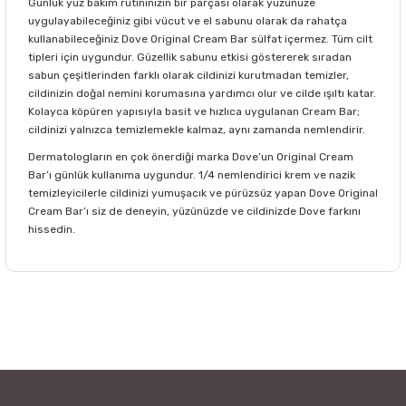
Günlük yüz bakım rutininizin bir parçası olarak yüzünüze
uygulayabileceğiniz gibi vücut ve el sabunu olarak da rahatça
kullanabileceğiniz Dove Original Cream Bar sülfat içermez. Tüm cilt
tipleri için uygundur. Güzellik sabunu etkisi göstererek sıradan
sabun çeşitlerinden farklı olarak cildinizi kurutmadan temizler,
cildinizin doğal nemini korumasına yardımcı olur ve cilde ışıltı katar.
Kolayca köpüren yapısıyla basit ve hızlıca uygulanan Cream Bar;
cildinizi yalnızca temizlemekle kalmaz, aynı zamanda nemlendirir.
Dermatologların en çok önerdiği marka Dove’un Original Cream
Bar’ı günlük kullanıma uygundur. 1/4 nemlendirici krem ve nazik
temizleyicilerle cildinizi yumuşacık ve pürüzsüz yapan Dove Original
Cream Bar’ı siz de deneyin, yüzünüzde ve cildinizde Dove farkını
hissedin.
Bu ürünün fiyat bilgisi, resim, ürün açıklamalarında ve diğer
konularda yetersiz gördüğünüz noktaları öneri formunu
Bu ürüne ilk yorumu siz yapın!
kullanarak tarafımıza iletebilirsiniz.
Görüş ve önerileriniz için teşekkür ederiz.
Yorum Yaz
Ürün resmi kalitesiz, bozuk veya görüntülenemiyor.