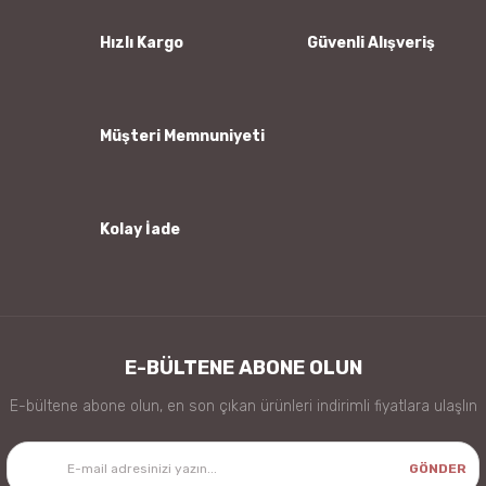
Ürün açıklamasında eksik bilgiler bulunuyor.
Ürün bilgilerinde hatalar bulunuyor.
Hızlı Kargo
Güvenli Alışveriş
Ürün fiyatı diğer sitelerden daha pahalı.
Bu ürüne benzer farklı alternatifler olmalı.
Müşteri Memnuniyeti
Kolay İade
Gönder
E-BÜLTENE ABONE OLUN
E-bültene abone olun, en son çıkan ürünleri indirimli fiyatlara ulaşlın
GÖNDER