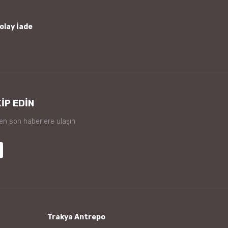
olay İade
İP EDİN
 en son haberlere ulaşın
Trakya Antrepo