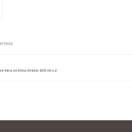
eriniz
oe Vera ve Elma Sirkesi 600 ml x 2
 diğer konularda yetersiz gördüğünüz noktaları öneri formunu kullanarak tar
Bu ürüne ilk yorumu siz yapın!
Yorum Yaz