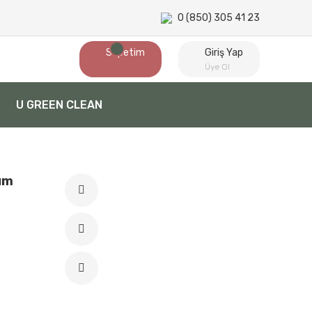
0 (850) 305 41 23
Sepetim
Giriş Yap
Üye Ol
U GREEN CLEAN
kım