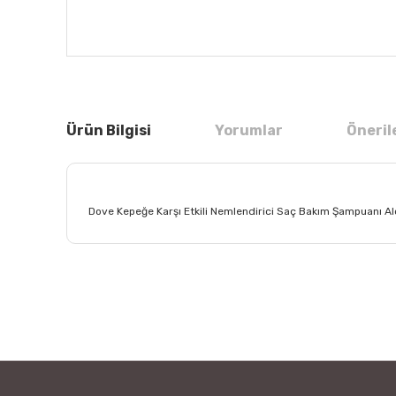
Ürün Bilgisi
Yorumlar
Öneril
Dove Kepeğe Karşı Etkili Nemlendirici Saç Bakım Şampuanı Al
Bu ürünün fiyat bilgisi, resim, ürün açıklamalarında ve
Görüş ve önerileriniz için teşekkür ederiz.
Ürün resmi kalitesiz, bozuk veya görüntülenemiyor.
Ürün açıklamasında eksik bilgiler bulunuyor.
Ürün bilgilerinde hatalar bulunuyor.
Ürün fiyatı diğer sitelerden daha pahalı.