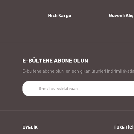
Bu ürüne benzer farklı alternatifler olmalı.
Hızlı Kargo
Güvenli Alış
E-BÜLTENE ABONE OLUN
E-bültene abone olun, en son çıkan ürünleri indirimli fiyatla
ÜYELİK
TÜKETİCİ