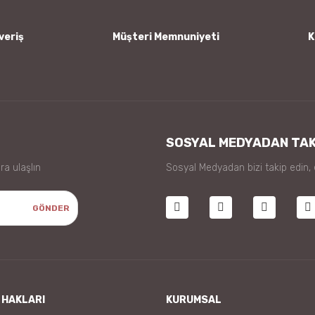
veriş
Müşteri Memnuniyeti
K
Gönder
SOSYAL MEDYADAN TAK
ra ulaşlın
Sosyal Medyadan bizi takip edin,
GÖNDER
 HAKLARI
KURUMSAL