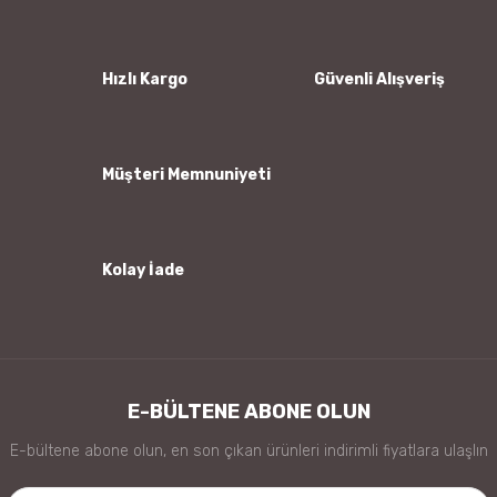
Ürün resmi kalitesiz, bozuk veya görüntülenemiyor.
Ürün açıklamasında eksik bilgiler bulunuyor.
Ürün bilgilerinde hatalar bulunuyor.
Hızlı Kargo
Güvenli Alışveriş
Ürün fiyatı diğer sitelerden daha pahalı.
Bu ürüne benzer farklı alternatifler olmalı.
Müşteri Memnuniyeti
Kolay İade
Gönder
E-BÜLTENE ABONE OLUN
E-bültene abone olun, en son çıkan ürünleri indirimli fiyatlara ulaşlın