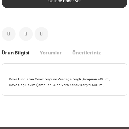
Gelince Haber Ver
Ürün Bilgisi
Yorumlar
Önerileriniz
Dove Hindistan Cevizi Yağı ve Zerdeçal Yağlı Şampuan 600 ml,
Dove Saç Bakım Şampuanı Aloe Vera Kepek Karşıtı 400 ml,
Bu ürünün fiyat bilgisi, resim, ürün açıklamalarında ve diğer
konularda yetersiz gördüğünüz noktaları öneri formunu
Bu ürüne ilk yorumu siz yapın!
kullanarak tarafımıza iletebilirsiniz.
Görüş ve önerileriniz için teşekkür ederiz.
Yorum Yaz