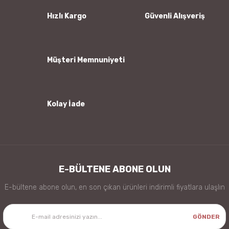
Ürün bilgilerinde hatalar bulunuyor.
Hızlı Kargo
Güvenli Alışveriş
Ürün fiyatı diğer sitelerden daha pahalı.
Bu ürüne benzer farklı alternatifler olmalı.
Müşteri Memnuniyeti
Kolay İade
Gönder
E-BÜLTENE ABONE OLUN
E-bültene abone olun, en son çıkan ürünleri indirimli fiyatlara ulaşlın
GÖNDER