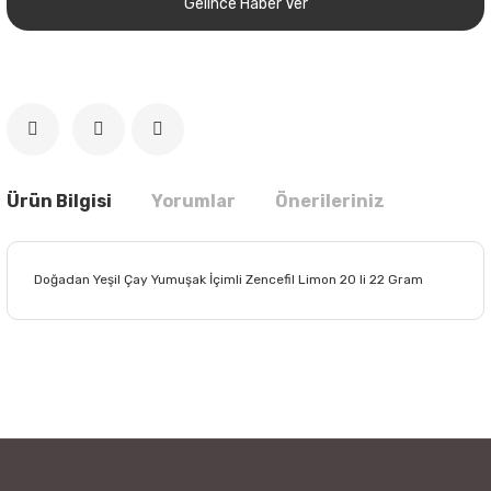
Gelince Haber Ver
Ürün Bilgisi
Yorumlar
Önerileriniz
Doğadan Yeşil Çay Yumuşak İçimli Zencefil Limon 20 li 22 Gram
Bu ürünün fiyat bilgisi, resim, ürün açıklamalarında ve diğer
konularda yetersiz gördüğünüz noktaları öneri formunu
Bu ürüne ilk yorumu siz yapın!
kullanarak tarafımıza iletebilirsiniz.
Görüş ve önerileriniz için teşekkür ederiz.
Yorum Yaz
Ürün resmi kalitesiz, bozuk veya görüntülenemiyor.
Ürün açıklamasında eksik bilgiler bulunuyor.