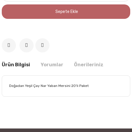
Sepete Ekle
Ürün Bilgisi
Yorumlar
Önerileriniz
Doğadan Yeşil Çay Nar Yaban Mersini 20'li Paket
Bu ürünün fiyat bilgisi, resim, ürün açıklamalarında ve diğer
konularda yetersiz gördüğünüz noktaları öneri formunu
Bu ürüne ilk yorumu siz yapın!
kullanarak tarafımıza iletebilirsiniz.
Görüş ve önerileriniz için teşekkür ederiz.
Yorum Yaz
Ürün resmi kalitesiz, bozuk veya görüntülenemiyor.