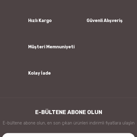
Ürün açıklamasında eksik bilgiler bulunuyor.
Ürün bilgilerinde hatalar bulunuyor.
Hızlı Kargo
Güvenli Alışveriş
Ürün fiyatı diğer sitelerden daha pahalı.
Bu ürüne benzer farklı alternatifler olmalı.
Müşteri Memnuniyeti
Kolay İade
Gönder
E-BÜLTENE ABONE OLUN
E-bültene abone olun, en son çıkan ürünleri indirimli fiyatlara ulaşlın