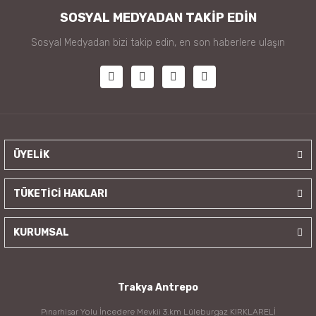
SOSYAL MEDYADAN TAKİP EDİN
Sosyal Medyadan bizi takip edin, en son haberlere ulaşın
ÜYELİK
TÜKETİCİ HAKLARI
KURUMSAL
Trakya Antrepo
Pınarhisar Yolu İncedere Mevkii 3.km Lüleburgaz KIRKLARELİ