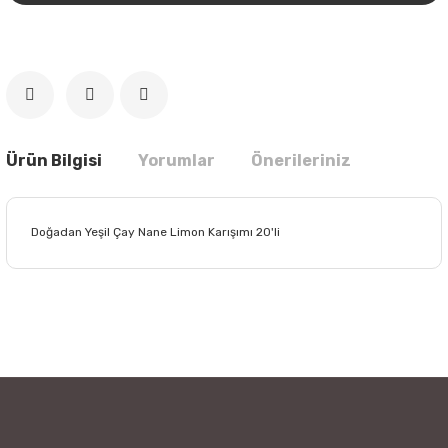
Ürün Bilgisi
Yorumlar
Önerileriniz
Doğadan Yeşil Çay Nane Limon Karışımı 20'li
Bu ürünün fiyat bilgisi, resim, ürün açıklamalarında ve diğer
konularda yetersiz gördüğünüz noktaları öneri formunu
Bu ürüne ilk yorumu siz yapın!
kullanarak tarafımıza iletebilirsiniz.
Görüş ve önerileriniz için teşekkür ederiz.
Yorum Yaz
Ürün resmi kalitesiz, bozuk veya görüntülenemiyor.
Ürün açıklamasında eksik bilgiler bulunuyor.