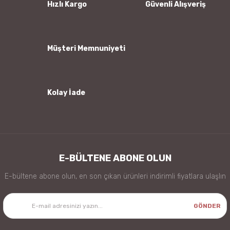
Ürün bilgilerinde hatalar bulunuyor.
Hızlı Kargo
Güvenli Alışveriş
Ürün fiyatı diğer sitelerden daha pahalı.
Bu ürüne benzer farklı alternatifler olmalı.
Müşteri Memnuniyeti
Kolay İade
Gönder
E-BÜLTENE ABONE OLUN
E-bültene abone olun, en son çıkan ürünleri indirimli fiyatlara ulaşlın
GÖNDER