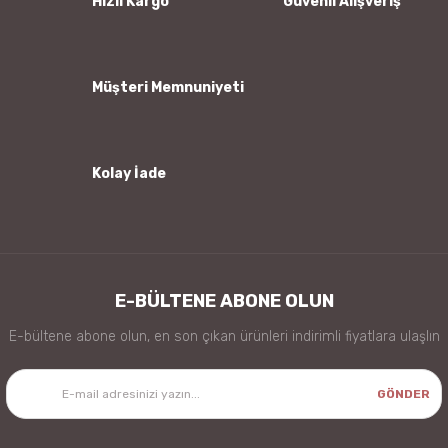
Hızlı Kargo
Güvenli Alışveriş
Ürün fiyatı diğer sitelerden daha pahalı.
Bu ürüne benzer farklı alternatifler olmalı.
Müşteri Memnuniyeti
Kolay İade
Gönder
E-BÜLTENE ABONE OLUN
E-bültene abone olun, en son çıkan ürünleri indirimli fiyatlara ulaşlın
GÖNDER