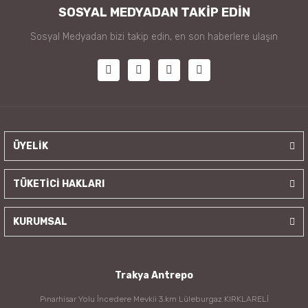
SOSYAL MEDYADAN TAKİP EDİN
Sosyal Medyadan bizi takip edin, en son haberlere ulaşın
ÜYELİK
TÜKETİCİ HAKLARI
KURUMSAL
Trakya Antrepo
Pınarhisar Yolu İncedere Mevkii 3.km Lüleburgaz KIRKLARELİ