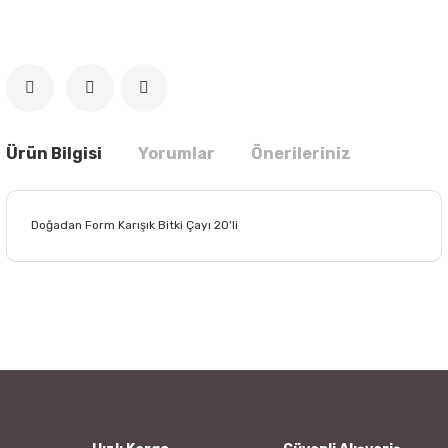
Ürün Bilgisi
Yorumlar
Önerileriniz
Doğadan Form Karışık Bitki Çayı 20'li
Bu ürünün fiyat bilgisi, resim, ürün açıklamalarında ve diğer
konularda yetersiz gördüğünüz noktaları öneri formunu
Bu ürüne ilk yorumu siz yapın!
kullanarak tarafımıza iletebilirsiniz.
Görüş ve önerileriniz için teşekkür ederiz.
Yorum Yaz
Ürün resmi kalitesiz, bozuk veya görüntülenemiyor.
Ürün açıklamasında eksik bilgiler bulunuyor.
Ürün bilgilerinde hatalar bulunuyor.