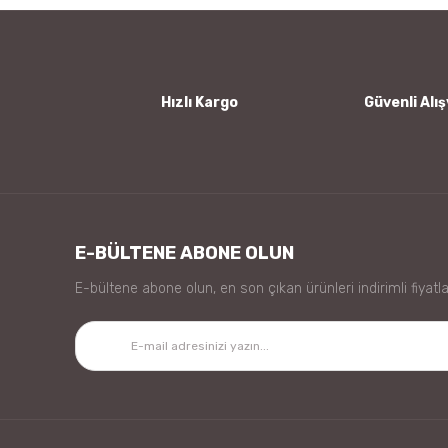
Ürün bilgilerinde hatalar bulunuyor.
Ürün fiyatı diğer sitelerden daha pahalı.
Bu ürüne benzer farklı alternatifler olmalı.
Hızlı Kargo
Güvenli Alış
E-BÜLTENE ABONE OLUN
E-bültene abone olun, en son çıkan ürünleri indirimli fiyatla