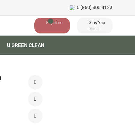
0 (850) 305 41 23
Sepetim
Giriş Yap
Üye Ol
U GREEN CLEAN
i