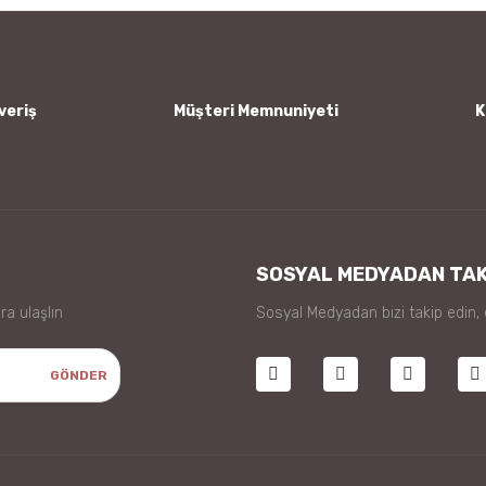
veriş
Müşteri Memnuniyeti
K
Gönder
SOSYAL MEDYADAN TAK
ra ulaşlın
Sosyal Medyadan bizi takip edin,
GÖNDER