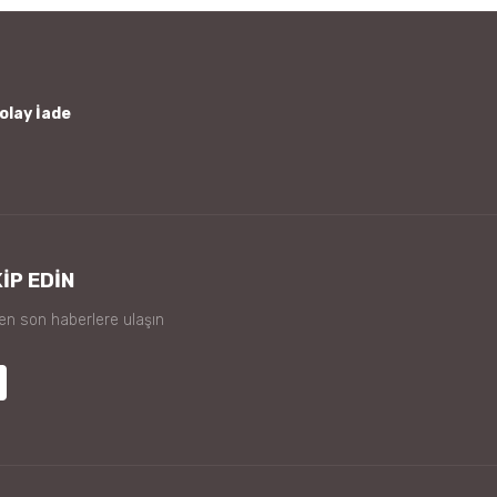
olay İade
İP EDİN
 en son haberlere ulaşın