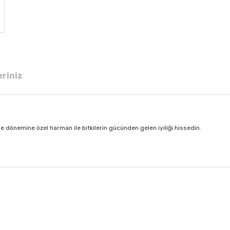
eriniz
me dönemine özel harman ile bitkilerin gücünden gelen iyiliği hissedin.
 diğer konularda yetersiz gördüğünüz noktaları öneri formunu kullanarak tar
Bu ürüne ilk yorumu siz yapın!
Yorum Yaz