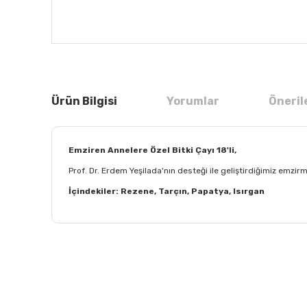
Ürün Bilgisi
Yorumlar
Öneril
Emziren Annelere Özel Bitki Çayı 18'li,
Prof. Dr. Erdem Yeşilada'nın desteği ile geliştirdiğimiz emzir
İçindekiler: Rezene, Tarçın, Papatya, Isırgan
Bu ürünün fiyat bilgisi, resim, ürün açıklamalarında ve
Görüş ve önerileriniz için teşekkür ederiz.
Ürün resmi kalitesiz, bozuk veya görüntülenemiyor.
Ürün açıklamasında eksik bilgiler bulunuyor.