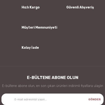
Ürün bilgilerinde hatalar bulunuyor.
Hızlı Kargo
Güvenli Alışveriş
Ürün fiyatı diğer sitelerden daha pahalı.
Bu ürüne benzer farklı alternatifler olmalı.
Müşteri Memnuniyeti
Kolay İade
Gönder
E-BÜLTENE ABONE OLUN
E-bültene abone olun, en son çıkan ürünleri indirimli fiyatlara ulaşlın
GÖNDER