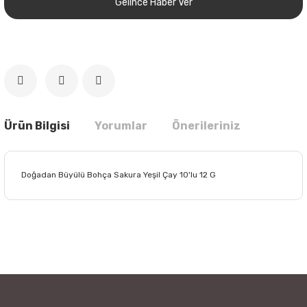
Gelince Haber Ver
Ürün Bilgisi
Yorumlar
Önerileriniz
Doğadan Büyülü Bohça Sakura Yeşil Çay 10'lu 12 G
Bu ürünün fiyat bilgisi, resim, ürün açıklamalarında ve diğer
konularda yetersiz gördüğünüz noktaları öneri formunu
Bu ürüne ilk yorumu siz yapın!
kullanarak tarafımıza iletebilirsiniz.
Görüş ve önerileriniz için teşekkür ederiz.
Yorum Yaz
Ürün resmi kalitesiz, bozuk veya görüntülenemiyor.
Ürün açıklamasında eksik bilgiler bulunuyor.