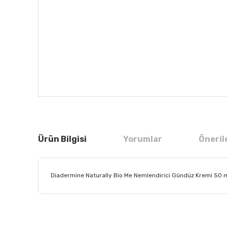
Ürün Bilgisi
Yorumlar
Öneril
Diadermine Naturally Bio Me Nemlendirici Gündüz Kremi 50 
Bu ürünün fiyat bilgisi, resim, ürün açıklamalarında ve
Görüş ve önerileriniz için teşekkür ederiz.