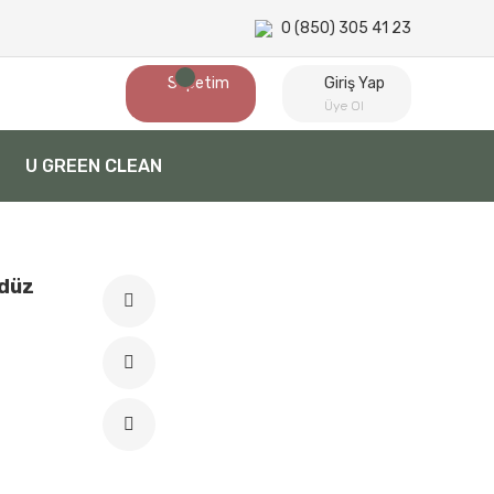
0 (850) 305 41 23
Sepetim
Giriş Yap
Üye Ol
U GREEN CLEAN
ndüz