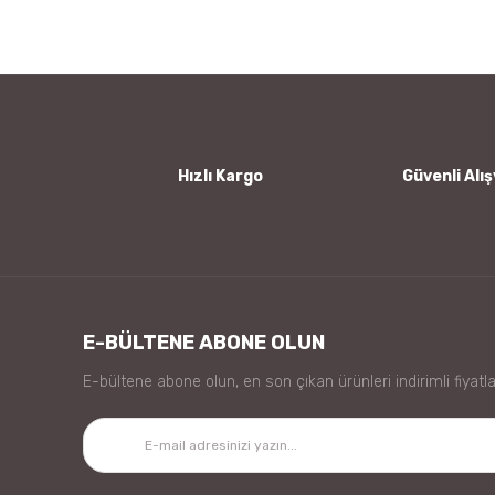
Ürün resmi kalitesiz, bozuk veya görüntülenemiyor.
Ürün açıklamasında eksik bilgiler bulunuyor.
Ürün bilgilerinde hatalar bulunuyor.
Ürün fiyatı diğer sitelerden daha pahalı.
Bu ürüne benzer farklı alternatifler olmalı.
Hızlı Kargo
Güvenli Alış
E-BÜLTENE ABONE OLUN
E-bültene abone olun, en son çıkan ürünleri indirimli fiyatla