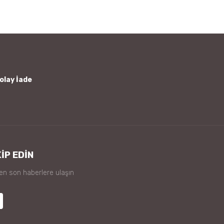
olay İade
İP EDİN
 en son haberlere ulaşın