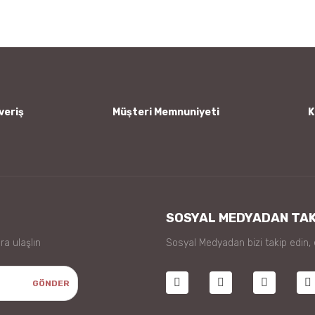
Yorum Yaz
veriş
Müşteri Memnuniyeti
K
Gönder
SOSYAL MEDYADAN TAK
ra ulaşlın
Sosyal Medyadan bizi takip edin,
GÖNDER