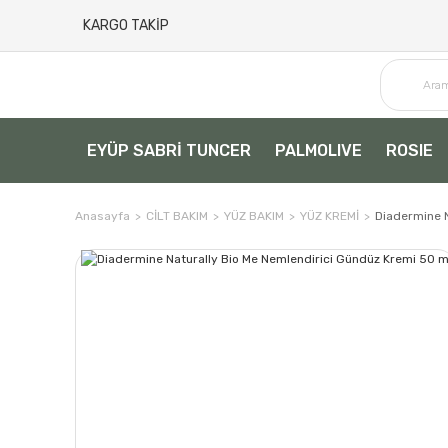
KARGO TAKİP
EYÜP SABRİ TUNCER
PALMOLIVE
ROSIE
Anasayfa
CİLT BAKIM
YÜZ BAKIM
YÜZ KREMİ
Diadermine N