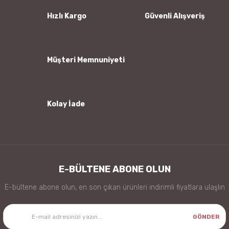
Ürün bilgilerinde hatalar bulunuyor.
Hızlı Kargo
Güvenli Alışveriş
Ürün fiyatı diğer sitelerden daha pahalı.
Bu ürüne benzer farklı alternatifler olmalı.
Müşteri Memnuniyeti
Kolay İade
Gönder
E-BÜLTENE ABONE OLUN
E-bültene abone olun, en son çıkan ürünleri indirimli fiyatlara ulaşlın
GÖNDER