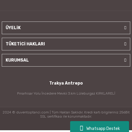
ÜYELİK
TÜKETİCİ HAKLARI
KURUMSAL
Trakya Antrepo
Pınarhisar Yolu İncedere Mevkii 3.km Lüleburgaz KIRKLARELİ
2024 © duventoptanci.com | Tüm Hakları Saklıdır. Kredi kartı bilgileriniz 256Bit
SSL sertifikası ile korunmaktadır.
Whatsapp Destek