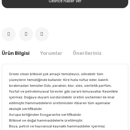
Gelince Haber Ver
Ürün Bilgisi
Yorumlar
Önerileriniz
Green clean bitkisel çok amaçlı temizleyici, silinebilir tüm
yüzeylerin temizliğinde kullanılır. Kire hızla nüfuz eder, kalıntı
bırakmadan temizler.Gdo, paraben, klor, sles, sentetik parfüm,
fosfat ve petrokimyasal türevler gibi zararlı kimyasallar Kesinlikle
içermez. Doğaya duyarlı sürdürülebilir üretim sistemleri ile imal
edilmiştir.Hammaddelerin üretiminden itibaren tüm aşamalar
ekolojik sertifikalıdır.
Avrupa birliğinden Ecogarantıe sertifikalıdır.
Bitkisel ve doğal hammaddelerle üretilmiştir.
Boya, petrol ve hayvansal kaynaklı hammaddeler içermez.