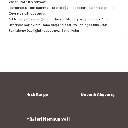
Zararlı kalıntı bırakmaz.
Içeriğindeki tüm hammaddeler doğada biyolojik olarak parçalanır.
Çevre ve cilt dostudur.
5 litre suya 1 kapak (50 ml.) ilave edilerek yüzeyler silinir. 15°c
üzerinde saklayınız. Daha düşük sıcaklıkta katılaşsa bile ürün
temizleme özelliğini kaybetmez. Sertifikalar
Bu ürünün fiyat bilgisi, resim, ürün açıklamalarında ve diğer
konularda yetersiz gördüğünüz noktaları öneri formunu
Bu ürüne ilk yorumu siz yapın!
kullanarak tarafımıza iletebilirsiniz.
Görüş ve önerileriniz için teşekkür ederiz.
Yorum Yaz
Ürün resmi kalitesiz, bozuk veya görüntülenemiyor.
Ürün açıklamasında eksik bilgiler bulunuyor.
Ürün bilgilerinde hatalar bulunuyor.
Hızlı Kargo
Güvenli Alışveriş
Ürün fiyatı diğer sitelerden daha pahalı.
Bu ürüne benzer farklı alternatifler olmalı.
Müşteri Memnuniyeti